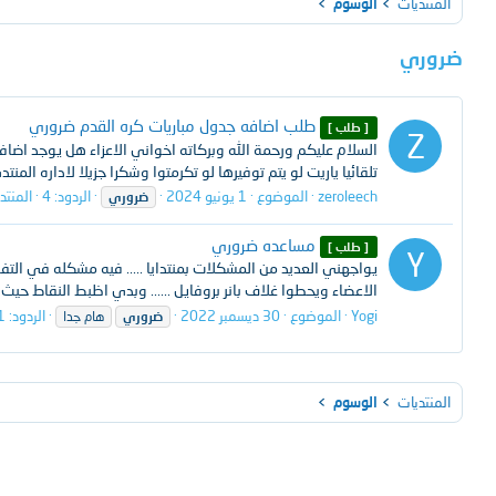
المنتديات
الوسوم
ضروري
طلب اضافه جدول مباريات كره القدم ضروري
[ طلب ]
Z
السلام عليكم ورحمة الله وبركاته اخواني الاعزاء هل يوجد اضا
تلقائيا ياريت لو يتم توفيرها لو تكرمتوا وشكرا جزيلا لاداره المنت
zeroleech
الموضوع
1 يونيو 2024
الردود: 4
المنت
ضروري
مساعده ضروري
[ طلب ]
Y
يواجهني العديد من المشكلات بمنتدايا ..... فيه مشكله في الت
الاعضاء ويحطوا غلاف بانر بروفايل ...... وبدي اظبط النقاط حيث
Yogi
الموضوع
30 ديسمبر 2022
الردود: 1
ضروري
هام جدا
المنتديات
الوسوم