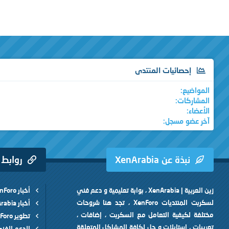
إحصائيات المنتدى
المواضيع
المشاركات
الأعضاء
آخر عضو مسجل
نبذة عن XenArabia
روابط
زين العربية | XenArabia ، بوابة تعليمية و دعم فني
أخبار XenForo
لسكربت المنتديات XenForo ، تجد هنا شروحات
أخبار XenArabia
مختلفة لكيفية التعامل مع السكربت ، إضافات ،
تطوير XenForo
تعريبات ، إستايلات و حل لكافة المشاكل المتعلقة
الدعم الفن