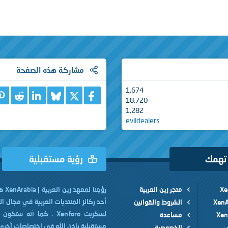
مشاركة هذه الصفحة
1,674
X
فيسبوك
Bluesky
eddit
nkedIn
18,720
1,282
evildealers
 تهمك
رؤية مستقبلية
متجر زين العربية
رؤيتنا 
أحد ركائز المنتديات العربية في مجال ا
الشروط والقوانين
لسكربت Xenforo ، كما أنه ست
مساعدة
مستقبلية بإذن الله في إختصاصات آخرى
ي
الخصوصية