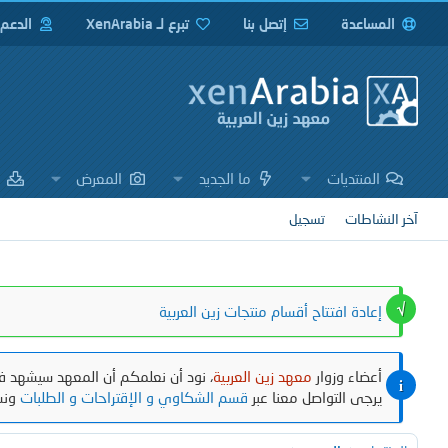
المساعدة
إتصل بنا
تبرع لـ XenArabia
الدعم
المنتديات
ما الجديد
المعرض
ا
آخر النشاطات
تسجيل
إعادة افتتاح أقسام منتجات زين العربية
أعضاء وزوار
معهد زين العربية
، نود أن نعلمكم أن المعهد سيشهد في
يرجى التواصل معنا عبر
قسم الشكاوي و الإقتراحات و الطلبات
ونش