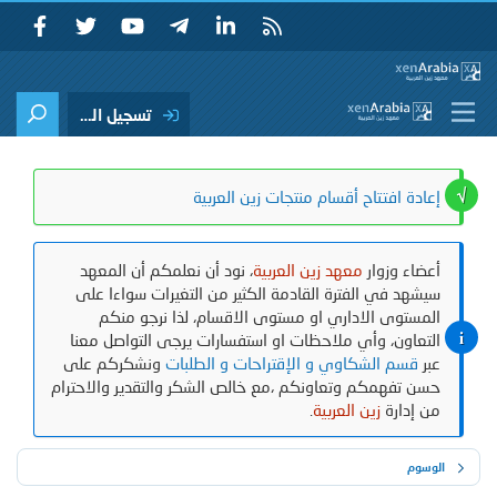
تسجيل الدخول
إعادة افتتاح أقسام منتجات زين العربية
أعضاء وزوار
معهد زين العربية
، نود أن نعلمكم أن المعهد
سيشهد في الفترة القادمة الكثير من التغيرات سواءا على
المستوى الاداري او مستوى الاقسام، لذا نرجو منكم
التعاون، وأي ملاحظات او استفسارات يرجى التواصل معنا
عبر
قسم الشكاوي و الإقتراحات و الطلبات
ونشكركم على
حسن تفهمكم وتعاونكم ،مع خالص الشكر والتقدير والاحترام
من إدارة
زين العربية
.
الوسوم