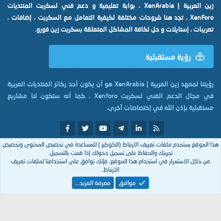
زين العربية | XenArabia ، بوابة تعليمية و دعم فني لسكربت المنتديات
XenForo ، تجد هنا شروحات مختلفة لكيفية التعامل مع السكربت ، إضافات ،
تعريبات ، إستايلات و حل لكافة المشاكل المتعلقة بسكربت زين فورو.
رؤية مستقبلية
رؤيتنا لمعهد زين العربية | XenArabia هو أن يكون أحد ركائز المنتديات العربية
في مجال الدعم الفني لسكربت Xenforo ، كما أنه ستكون لنا مشاريع
مستقبلية بإذن الله في إختصاصات آخرى.
هذا الموقع يستخدم ملفات تعريف الارتباط (الكوكيز ) للمساعدة في تخصيص المحتوى وتخصيص
تم التصميم بكل
من
XenArabia
تجربتك والحفاظ على تسجيل دخولك إذا قمت بالتسجيل.
من خلال الاستمرار في استخدام هذا الموقع، فإنك توافق على استخدامنا لملفات تعريف
الارتباط.
Arabic
موافق
معرفة المزيد…
إتصل بنا
الشروط والقوانين
سياسة الخصوصية
مساعدة
R
S
S