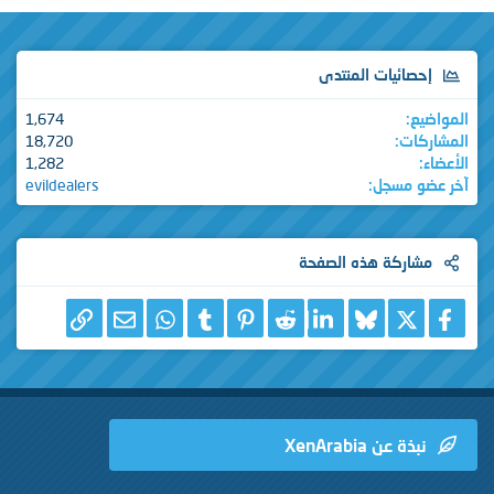
إحصائيات المنتدى
المواضيع
1,674
المشاركات
18,720
الأعضاء
1,282
آخر عضو مسجل
evildealers
مشاركة هذه الصفحة
X
فيسبوك
Bluesky
LinkedIn
Reddit
Pinterest
Tumblr
WhatsApp
الرابط
البريد الإلكتروني
نبذة عن XenArabia