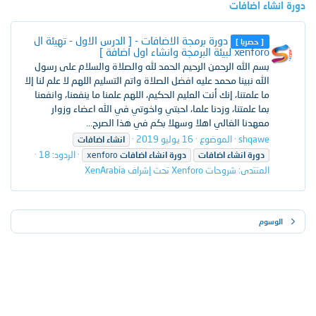
دورة انشاء اضافات
دورة برمجة الاضافات - [ الدرس الاول - تهيئة ال
[ حصريا ]
xenforo لبيئة البرمجة وانشاء اول اضافة ]
بسم الله الرحمن الرحيم الحمد لله والصلاة والسلام على رسول
الله نبينا محمد عليه افضل الصلاة واتم التسليم اللهم لا علم لنا إلا
ما علمتنا، إنك أنت العليم الحكيم، اللهم علمنا ما ينفعنا، وانفعنا
بما علمتنا، وزدنا علما، احبتي واخوتي في الله اعضاء وزوار
معهدنا الغالي اهلا وسهلا بكم في هذا الصرح...
shqawe
الموضوع
16 يوليو 2019
انشاء
اضافات
الردود: 18
دورة
انشاء
اضافات
دورة
انشاء
اضافات
xenforo
المنتدى:
شروحات Xenforo تحت إشراف XenArabia
الوسوم