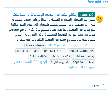
free add-ons
إفتتاح متجر زين العربية للإضافات و الستايلات
[ إعلان ]
بسم الله الرحمان الرحيم و الصلاة و السلام على سيدنا محمد و
على اله وصحبه ومن تبعهم جميعا بإحسان إلى يوم الدين دائما
مع جديد زين العربية ، ها نحن نطل عليكم مرة آخرى و مع مشروع
جديد من مشاريع زين العربية المستمرة بإذن الله ، نأتي اليوم
لنعلن لكم عن مشروع متجر زين العربية الخاص ما هو متجر...
أبو غَيْث
الموضوع
22 أكتوبر 2019
free
add-ons
xenarabia styles
xenarabia store
xenarabia
add-ons
إضافات مجانية
إضافات مدفوعة
استايلات مجانية
الردود: 11
المنتدى:
أخبار
استايلات مدفوعة
متجر زين العربية
معهد زين العربية الرسمية
الوسوم