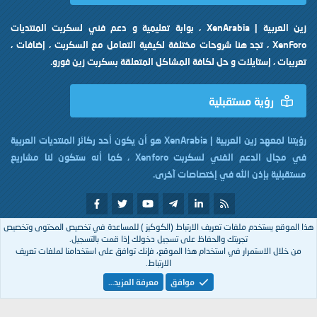
زين العربية | XenArabia ، بوابة تعليمية و دعم فني لسكربت المنتديات
XenForo ، تجد هنا شروحات مختلفة لكيفية التعامل مع السكربت ، إضافات ،
تعريبات ، إستايلات و حل لكافة المشاكل المتعلقة بسكربت زين فورو.
رؤية مستقبلية
رؤيتنا لمعهد زين العربية | XenArabia هو أن يكون أحد ركائز المنتديات العربية
في مجال الدعم الفني لسكربت Xenforo ، كما أنه ستكون لنا مشاريع
مستقبلية بإذن الله في إختصاصات آخرى.
هذا الموقع يستخدم ملفات تعريف الارتباط (الكوكيز ) للمساعدة في تخصيص المحتوى وتخصيص
تم التصميم بكل
من
XenArabia
تجربتك والحفاظ على تسجيل دخولك إذا قمت بالتسجيل.
من خلال الاستمرار في استخدام هذا الموقع، فإنك توافق على استخدامنا لملفات تعريف
الارتباط.
Arabic
موافق
معرفة المزيد…
إتصل بنا
الشروط والقوانين
سياسة الخصوصية
مساعدة
R
S
S