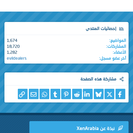
إحصائيات المنتدى
المواضيع
1,674
المشاركات
18,720
الأعضاء
1,282
آخر عضو مسجل
evildealers
مشاركة هذه الصفحة
X
فيسبوك
Bluesky
LinkedIn
Reddit
Pinterest
Tumblr
WhatsApp
الرابط
البريد الإلكتروني
نبذة عن XenArabia