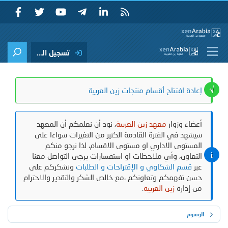
تسجيل الدخول
إعادة افتتاح أقسام منتجات زين العربية
أعضاء وزوار
معهد زين العربية
، نود أن نعلمكم أن المعهد
سيشهد في الفترة القادمة الكثير من التغيرات سواءا على
المستوى الاداري او مستوى الاقسام، لذا نرجو منكم
التعاون، وأي ملاحظات او استفسارات يرجى التواصل معنا
عبر
قسم الشكاوي و الإقتراحات و الطلبات
ونشكركم على
حسن تفهمكم وتعاونكم ،مع خالص الشكر والتقدير والاحترام
من إدارة
زين العربية
.
الوسوم