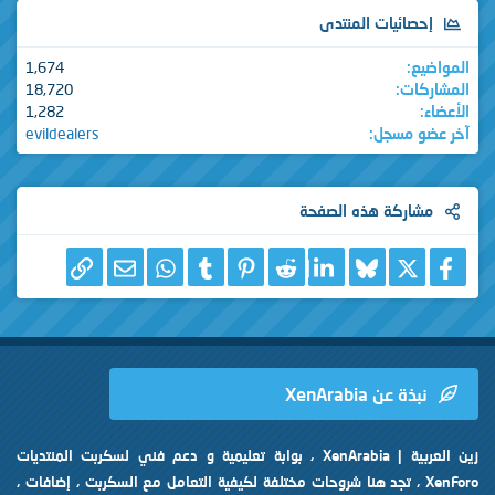
إحصائيات المنتدى
المواضيع
1,674
المشاركات
18,720
الأعضاء
1,282
آخر عضو مسجل
evildealers
مشاركة هذه الصفحة
X
فيسبوك
Bluesky
LinkedIn
Reddit
Pinterest
Tumblr
WhatsApp
الرابط
البريد الإلكتروني
نبذة عن XenArabia
زين العربية | XenArabia ، بوابة تعليمية و دعم فني لسكربت المنتديات
XenForo ، تجد هنا شروحات مختلفة لكيفية التعامل مع السكربت ، إضافات ،