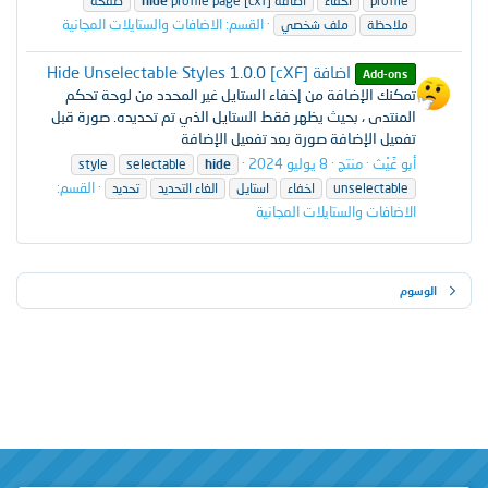
profile
اخفاء
اضافة [cxf]
profile page
hide
صفحة
القسم:
الاضافات والستايلات المجانية
ملاحظة
ملف شخصي
اضافة [cXF] Hide Unselectable Styles
1.0.0
Add-ons
تمكنك الإضافة من إخفاء الستايل غير المحدد من لوحة تحكم
المنتدى ، بحيث يظهر فقط الستايل الذي تم تحديده. صورة قبل
تفعيل الإضافة صورة بعد تفعيل الإضافة
أبو غَيْث
منتج
8 يوليو 2024
style
selectable
hide
القسم:
unselectable
اخفاء
استايل
الغاء التحديد
تحديد
الاضافات والستايلات المجانية
الوسوم