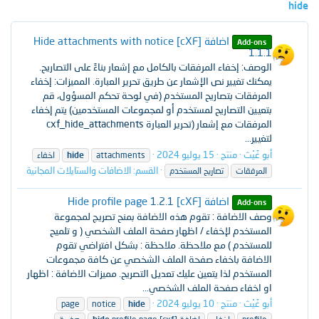
hide
اضافة [cXF] Hide attachments with notice
Add-ons
1.1.1
الوصف: إخفاء المرفقات بالكامل مع إشعار بناءً على التصاريح.
يمكنك تغيير نص الإشعار عن طريق تحرير العبارة. المميزات: إخفاء
المرفقات بتصاريح المستخدم (في لوحة تحكم المسؤول، قم
بتعيين التصاريح لمستخدم أو لمجموعات المستخدمين) يتم إخفاء
المرفقات مع إشعار (تحرير العبارة cxf_hide_attachments
لتغيير...
أبو غَيْث
منتج
15 يوليو 2024
attachments
hide
اخفاء
القسم:
الاضافات والستايلات المجانية
المرفقات
تصاريح المستخدم
اضافة [cXF] Hide profile page
1.2.1
Add-ons
وصف الاضافة : تقوم هذه الاضافة بمنح تصريج لمجموعة
المستخدم لإخفاء / اظهار صفحة الملف الشخصي ( و تلميح
للمستخدم ) مع ملاحظة. ملاحظة : بشكل افتراضي تقوم
الاضافة باخفاء صفحة الملف الشخصي عن كافة مجموعات
المستخدم لذا يتعين عليك تعديل التصريح. مميزات الاضافة : اظهار
او اخفاء صفحة الملف الشخصي...
أبو غَيْث
منتج
10 يوليو 2024
page
notice
hide