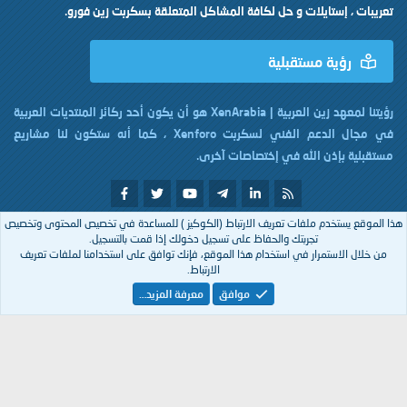
تعريبات ، إستايلات و حل لكافة المشاكل المتعلقة بسكربت زين فورو.
رؤية مستقبلية
رؤيتنا لمعهد زين العربية | XenArabia هو أن يكون أحد ركائز المنتديات العربية
في مجال الدعم الفني لسكربت Xenforo ، كما أنه ستكون لنا مشاريع
مستقبلية بإذن الله في إختصاصات آخرى.
هذا الموقع يستخدم ملفات تعريف الارتباط (الكوكيز ) للمساعدة في تخصيص المحتوى وتخصيص
تم التصميم بكل
من
XenArabia
تجربتك والحفاظ على تسجيل دخولك إذا قمت بالتسجيل.
من خلال الاستمرار في استخدام هذا الموقع، فإنك توافق على استخدامنا لملفات تعريف
الارتباط.
Arabic
موافق
معرفة المزيد…
إتصل بنا
الشروط والقوانين
سياسة الخصوصية
مساعدة
R
S
S