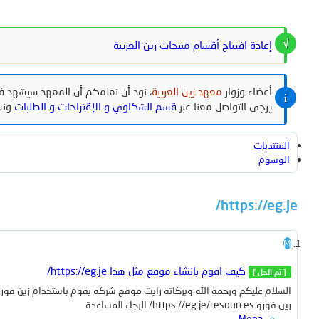
المحتوى المُميز
المشاركات الجديدة
جديد الميديا
تعليق
المنتجات
إعادة افتتاح أقسام منتجات زين العربية
جديد الوسائط
التعليقات الجديدة
بحث بالوسائط
تسجيل الدخول
تسجيل
ما الجديد
البحث
أحدث المراجعات
البحث عن المنتجات
أعضاء وزوار
معهد زين العربية
، نود أن نعلمكم أن المعهد سيشهد في
يرجى التواصل معنا عبر
قسم الشكاوي و الإقتراحات و الطلبات
ونش
المنتديات
الوسوم
https://eg.je/
بحث بال
بواسطة:
M
كيف اقوم بانشاء موقع مثل هذا https://eg.je/
[ تم الحل ]
زين فورو https://eg.je/resources/ الرجاء المساعدة
Mena