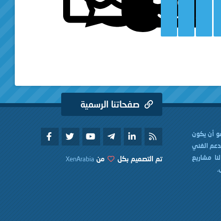
صفحاتنا الرسمية
لمعهد زين العربية | XenArabia هو أن يكون
لدعم الفني
كون لنا مشاريع
تم التصميم بكل
من
XenArabia
.