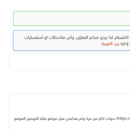
الاقسام، لذا نرجو منكم التعاون، وأي ملاحظات او استفسارات
إدارة
زين العربية
.
السلام عليكم ورحمة الله وبركاتة رايت موقع شركة يقوم باستخدام زين فورو بهذا الشكل الغريب قام بتحويلة الي شركة اريد موقع مثلة هذا هو الموقع https://eg.je/ حولت اكثر من مرة ولم يمكنني عمل موقع مثلة للتوضيح الموقع