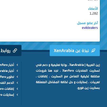
الأعضاء
1,282
آخر عضو مسجل
evildealers
نبذة عن XenArabia
روابط
زين العربية | XenArabia ، بوابة تعليمية و دعم فني
أخبار XenForo
لسكربت المنتديات XenForo ، تجد هنا شروحات
أخبار XenArabia
مختلفة لكيفية التعامل مع السكربت ، إضافات ،
تطوير XenForo
تعريبات ، إستايلات و حل لكافة المشاكل المتعلقة
الدعم الفن
بسكربت زين فورو.
إضافات XenForo
إستايلات XenForo