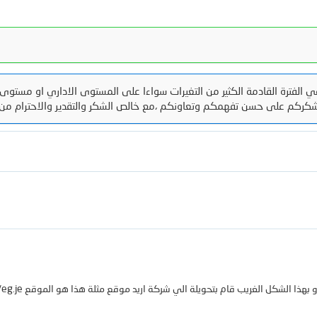
ات الوسائط الجديدة
منتجات جديدة
آخر النشاطات
 الفترة القادمة الكثير من التغيرات سواءا على المستوى الاداري او مستوى 
كركم على حسن تفهمكم وتعاونكم ،مع خالص الشكر والتقدير والاحترام من 
عناوين فقط