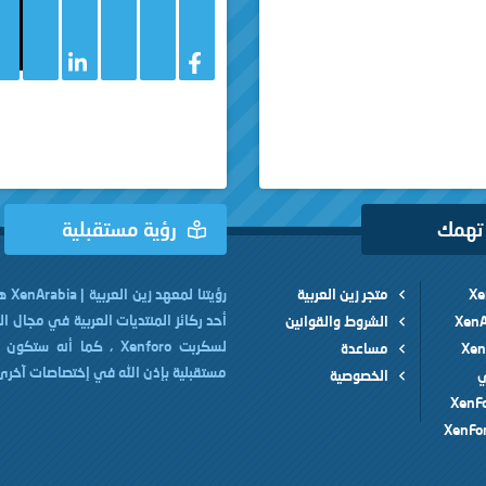
 تهمك
رؤية مستقبلية
متجر زين العربية
رؤيتنا 
أحد ركائز المنتديات العربية في مجال ا
الشروط والقوانين
لسكربت Xenforo ، كما أنه ست
مساعدة
مستقبلية بإذن الله في إختصاصات آخرى
ي
الخصوصية