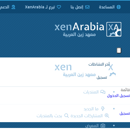
المساعدة
إتصل بنا
تبرع لـ XenArabia
الدعم
آخر النشاطات
تسجيل
قائمة
المنتديات
تسجيل الدخول
ما الجديد
تسجيل
المشاركات الجديدة
بحث بالمنتديات
المعرض