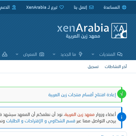
المساعدة
إتصل بنا
تبرع لـ XenArabia
الدعم
المنتديات
ما الجديد
المعرض
ا
آخر النشاطات
تسجيل
إعادة افتتاح أقسام منتجات زين العربية
أعضاء وزوار
معهد زين العربية
، نود أن نعلمكم أن المعهد سيشهد في
يرجى التواصل معنا عبر
قسم الشكاوي و الإقتراحات و الطلبات
ونش