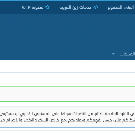
 الفني المدفوع
خدمات زين العربية
عضوية V.I.P
لمنتجات
 الفترة القادمة الكثير من التغيرات سواءا على المستوى الاداري او مستوى 
كركم على حسن تفهمكم وتعاونكم ،مع خالص الشكر والتقدير والاحترام من 