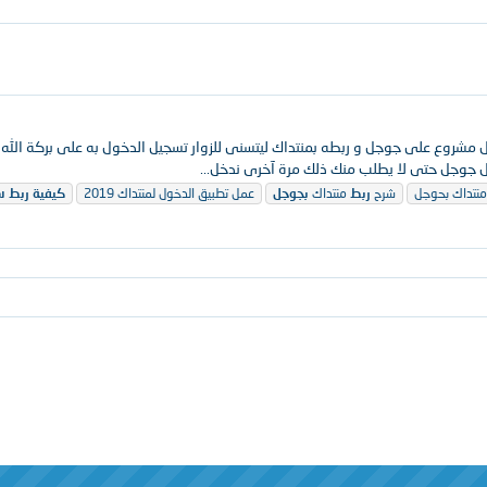
 مشروع على جوجل و ربطه بمنتداك ليتسنى للزوار تسجيل الدخول به على بركة الله
 جوجل حتى لا يطلب منك ذلك مرة آخرى ندخل...
نتداك بحوجل
شرح
ربط
منتداك
بجوجل
عمل تطبيق الدخول لمنتداك 2019
كيفية
ربط
س