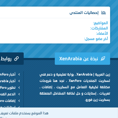
إحصائيات المنتدى
المواضيع
المشاركات
الأعضاء
آخر عضو مسجل
نبذة عن XenArabia
روابط
زين العربية | XenArabia ، بوابة تعليمية و دعم فني
أخبار XenForo
لسكربت المنتديات XenForo ، تجد هنا شروحات
أخبار XenArabia
مختلفة لكيفية التعامل مع السكربت ، إضافات ،
تطوير XenForo
تعريبات ، إستايلات و حل لكافة المشاكل المتعلقة
الدعم الفن
بسكربت زين فورو.
إضافات XenForo
إستايلات XenForo
هذا الموقع يستخدم ملفات تعريف 