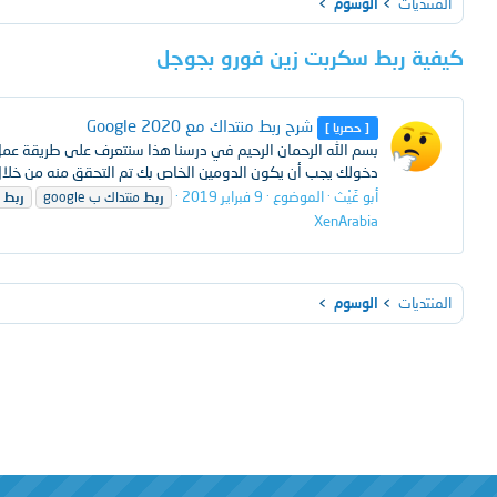
المنتديات
الوسوم
كيفية ربط سكربت زين فورو بجوجل
شرح ربط منتداك مع Google 2020
[ حصريا ]
بسم الله الرحمان الرحيم في درسنا هذا سنتعرف على طريقة عمل
دخولك يجب أن يكون الدومين الخاص بك تم التحقق منه من خلال
أبو غَيْث
الموضوع
9 فبراير 2019
ربط
منتداك ب google
ربط
م
XenArabia
المنتديات
الوسوم