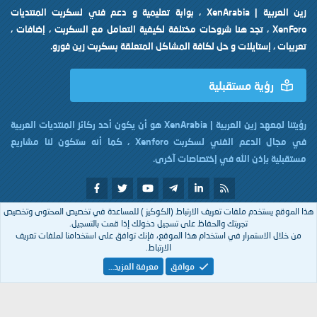
زين العربية | XenArabia ، بوابة تعليمية و دعم فني لسكربت المنتديات
XenForo ، تجد هنا شروحات مختلفة لكيفية التعامل مع السكربت ، إضافات ،
تعريبات ، إستايلات و حل لكافة المشاكل المتعلقة بسكربت زين فورو.
رؤية مستقبلية
رؤيتنا لمعهد زين العربية | XenArabia هو أن يكون أحد ركائز المنتديات العربية
في مجال الدعم الفني لسكربت Xenforo ، كما أنه ستكون لنا مشاريع
مستقبلية بإذن الله في إختصاصات آخرى.
هذا الموقع يستخدم ملفات تعريف الارتباط (الكوكيز ) للمساعدة في تخصيص المحتوى وتخصيص
تم التصميم بكل
من
XenArabia
تجربتك والحفاظ على تسجيل دخولك إذا قمت بالتسجيل.
من خلال الاستمرار في استخدام هذا الموقع، فإنك توافق على استخدامنا لملفات تعريف
الارتباط.
Arabic
موافق
معرفة المزيد…
إتصل بنا
الشروط والقوانين
سياسة الخصوصية
مساعدة
R
S
S