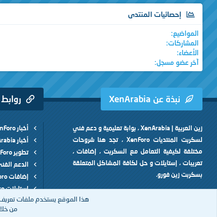
إحصائيات المنتدى
المواضيع
المشاركات
الأعضاء
آخر عضو مسجل
نبذة عن XenArabia
روابط
زين العربية | XenArabia ، بوابة تعليمية و دعم فني
أخبار XenForo
لسكربت المنتديات XenForo ، تجد هنا شروحات
أخبار XenArabia
مختلفة لكيفية التعامل مع السكربت ، إضافات ،
تطوير XenForo
تعريبات ، إستايلات و حل لكافة المشاكل المتعلقة
الدعم الفن
بسكربت زين فورو.
إضافات XenForo
إستايلات XenForo
هذا الموقع يستخدم ملفات تعريف 
من خلال