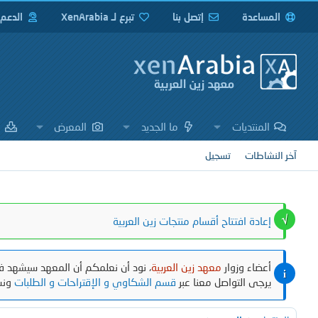
المساعدة
إتصل بنا
تبرع لـ XenArabia
الدعم
المنتديات
ما الجديد
المعرض
ا
آخر النشاطات
تسجيل
إعادة افتتاح أقسام منتجات زين العربية
أعضاء وزوار
معهد زين العربية
، نود أن نعلمكم أن المعهد سيشهد في
يرجى التواصل معنا عبر
قسم الشكاوي و الإقتراحات و الطلبات
ونش