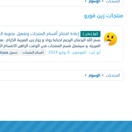
المنتديات
الوسوم
منتجات زين فورو
إعادة افتتاح أقسام المنتجات وتفعيل عضوية الـ V.I.P
[ إعلان ]
العربية. و سيشمل قسم المنتجات في الوقت الراهن الاقسام التالية : قسم س
أبو غَيْث
الموضوع
6 يوليو 2024
اقسام المنتجات
تحميل
منتجا
المنتديات
الوسوم