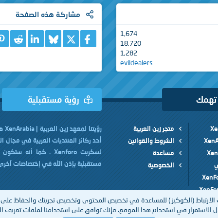
مشاركة هذه الصفحة
1,674
X
فيسبوك
Bluesky
eddit
nkedIn
18,720
1,282
evildealers
 تهمك
رؤية مستقبلية
متجر زين العربية
رؤيتنا 
أحد ركائز المنتديات العربية في مجال ا
الشروط والقوانين
لسكربت Xenforo ، كما أنه ست
مساعدة
مستقبلية بإذن الله في إختصاصات آخرى
ي
الخصوصية
الارتباط (الكوكيز ) للمساعدة في تخصيص المحتوى وتخصيص تجربتك والحفاظ على 
 الاستمرار في استخدام هذا الموقع، فإنك توافق على استخدامنا لملفات تعريف الا