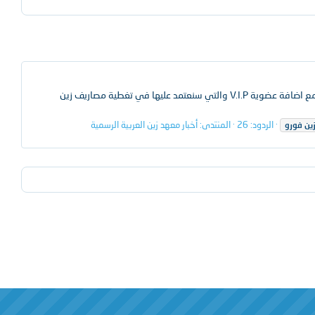
بسم الله الرحمان الرحيم احبابنا رواد و زوار زين العربية الكرام ، نعلن لكم اليوم عن اعادة افتتاح قسم المنتجات و قد تم عمل عدة تغيرات على القسم مع اضافة عضوية V.I.P والتي سنعتمد عليها في تغطية مصاريف زين
الردود: 26
المنتدى:
أخبار معهد زين العربية الرسمية
ين
فورو