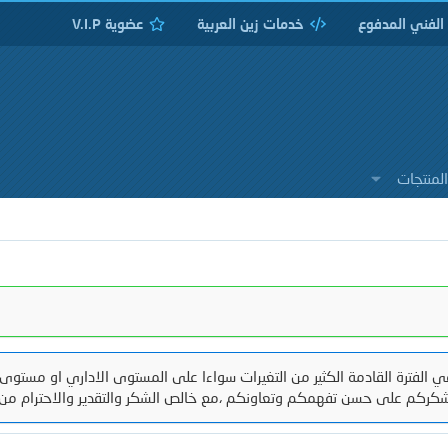
 الفني المدفوع
خدمات زين العربية
عضوية V.I.P
لمنتجات
 الفترة القادمة الكثير من التغيرات سواءا على المستوى الاداري او مستوى 
كركم على حسن تفهمكم وتعاونكم ،مع خالص الشكر والتقدير والاحترام من 