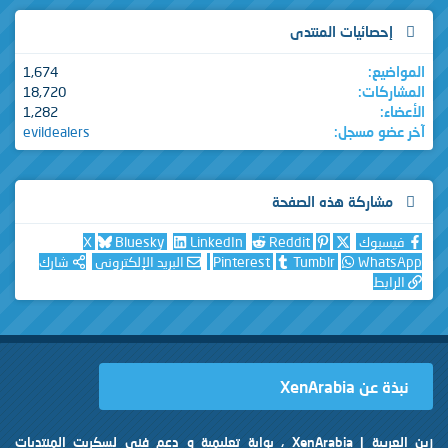
إحصائيات المنتدى
المواضيع
1,674
المشاركات
18,720
الأعضاء
1,282
آخر عضو مسجل
evildealers
مشاركة هذه الصفحة
فيسبوك
Reddit
LinkedIn
Bluesky
X
WhatsApp
Tumblr
Pinterest
البريد الإلكتروني
شارك
الرابط
نبذة عن XenArabia
زين العربية | XenArabia ، بوابة تعليمية و دعم فني لسكربت المنتديات