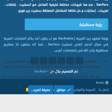
XenForo ، تجد هنا شروحات مختلفة لكيفية التعامل مع السكربت ، إضافات ،
تعريبات ، إستايلات و حل لكافة المشاكل المتعلقة بسكربت زين فورو.
رؤية مستقبلية
رؤيتنا لمعهد زين العربية | XenArabia هو أن يكون أحد ركائز المنتديات العربية
في مجال الدعم الفني لسكربت Xenforo ، كما أنه ستكون لنا مشاريع
مستقبلية بإذن الله في إختصاصات آخرى.
هذا الموقع يستخدم ملفات تعريف الارتباط (الكوكيز ) للمساعدة في
تخصيص المحتوى وتخصيص تجربتك والحفاظ على تسجيل دخولك إذا قمت
تم التصميم بكل
من
بالتسجيل.
XenArabia
من خلال الاستمرار في استخدام هذا الموقع، فإنك توافق على استخدامنا
لملفات تعريف الارتباط.
Arabic
إتصل بنا
الشروط والقوانين
سياسة الخصوصية
مساعدة
موافق
معرفة المزيد…
R
S
S