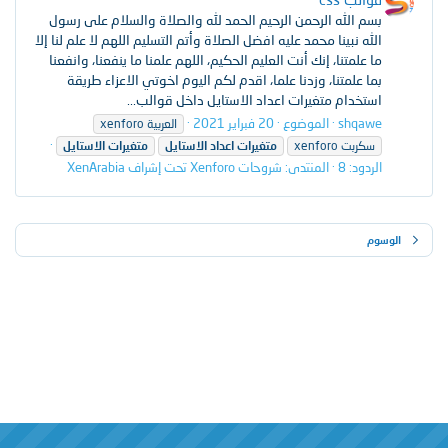
بسم الله الرحمن الرحيم الحمد لله والصلاة والسلام على رسول
الله نبينا محمد عليه افضل الصلاة وأتم التسليم اللهم لا علم لنا إلا
ما علمتنا، إنك أنت العليم الحكيم، اللهم علمنا ما ينفعنا، وانفعنا
بما علمتنا، وزدنا علما، اقدم لكم اليوم اخوتي اﻻعزاء طريقة
استخدام متغيرات اعداد اﻻستايل داخل قوالب...
shqawe
الموضوع
20 فبراير 2021
xenforo العربية
xenforo سكربت
متغيرات
اعداد
اﻻستايل
متغيرات
اﻻستايل
الردود: 8
المنتدى:
شروحات Xenforo تحت إشراف XenArabia
الوسوم