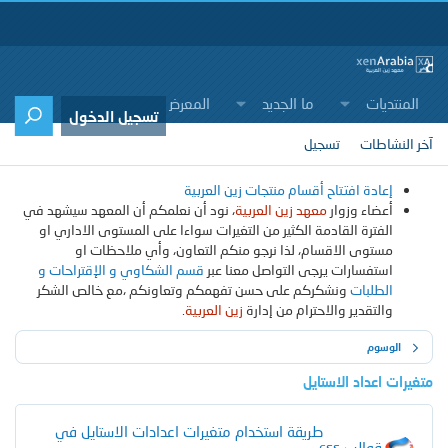
المنتديات
ما الجديد
المعرض
المنتجات
تسجيل الدخول
آخر النشاطات
تسجيل
إعادة افتتاح أقسام منتجات زين العربية
أعضاء وزوار
معهد زين العربية
، نود أن نعلمكم أن المعهد سيشهد في
الفترة القادمة الكثير من التغيرات سواءا على المستوى الاداري او
مستوى الاقسام، لذا نرجو منكم التعاون، وأي ملاحظات او
استفسارات يرجى التواصل معنا عبر
قسم الشكاوي و الإقتراحات و
الطلبات
ونشكركم على حسن تفهمكم وتعاونكم ،مع خالص الشكر
والتقدير والاحترام من إدارة
زين العربية
.
الوسوم
متغيرات اعداد اﻻستايل
طريقة استخدام متغيرات اعدادات اﻻستايل في
[ حصريا ]
قوالب css