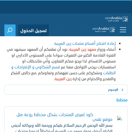
تسجيل الدخول
إعادة افتتاح أقسام منتجات زين العربية
أعضاء وزوار
معهد زين العربية
، نود أن نعلمكم أن المعهد سيشهد في
الفترة القادمة الكثير من التغيرات سواءا على المستوى الاداري او
مستوى الاقسام، لذا نرجو منكم التعاون، وأي ملاحظات او
استفسارات يرجى التواصل معنا عبر
قسم الشكاوي و الإقتراحات و
الطلبات
ونشكركم على حسن تفهمكم وتعاونكم ،مع خالص الشكر
والتقدير والاحترام من إدارة
زين العربية
.
الوسوم
مخطط
كود لعرض المنتجات بشكل مخطط روعة مثل
[ XF 2.2 ]
موقع تقنى
بسم الله الرحمن الر حيم السلام عليكم ورحمة الله وبركاته أحبتى
الكرام أعضاء وزوار معهد زين العربية أستكمالاً لدعمنا منتديات