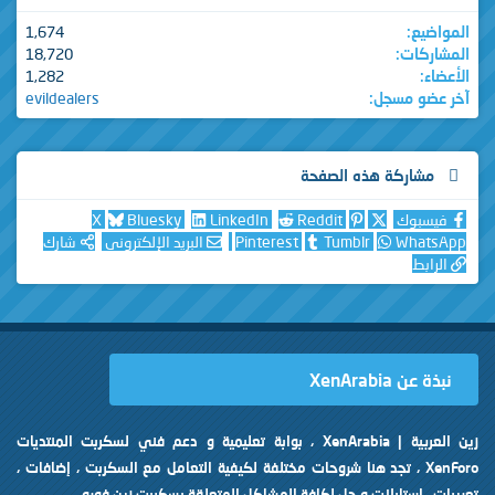
المواضيع
1,674
المشاركات
18,720
الأعضاء
1,282
آخر عضو مسجل
evildealers
مشاركة هذه الصفحة
فيسبوك
Reddit
LinkedIn
Bluesky
X
WhatsApp
Tumblr
Pinterest
البريد الإلكتروني
شارك
الرابط
نبذة عن XenArabia
زين العربية | XenArabia ، بوابة تعليمية و دعم فني لسكربت المنتديات
XenForo ، تجد هنا شروحات مختلفة لكيفية التعامل مع السكربت ، إضافات ،
تعريبات ، إستايلات و حل لكافة المشاكل المتعلقة بسكربت زين فورو.