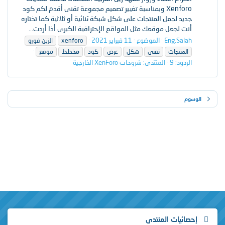
Xenforo وبمناسبة تغيير تصميم مجموعة تقنى أقدم لكم كود
جديد لجعل المنتجات على شكل شبكة ثنائية أو ثلاثية كما تختاره
أنت لجعل موقعك مثل المواقع الإحترافية الكبرى أذا أردت...
Eng.Salah
الموضوع
11 فبراير 2021
xenforo
الزين فورو
المنتجات
تقنى
شكل
عرض
كود
مخطط
موقع
الردود: 9
المنتدى:
شروحات XenForo الخارجية
الوسوم
إحصائيات المنتدى