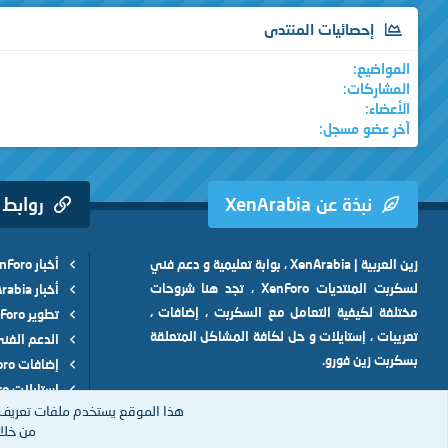
إحصائيات المنتدى
المواضيع
المشاركات
الأعضاء
آخر عضو مسجل
نبذة عن XenArabia
روابط
زين العربية | XenArabia ، بوابة تعليمية و دعم فني
أخبار XenForo
لسكربت المنتديات XenForo ، تجد هنا شروحات
أخبار XenArabia
مختلفة لكيفية التعامل مع السكربت ، إضافات ،
تطوير XenForo
تعريبات ، إستايلات و حل لكافة المشاكل المتعلقة
الدعم الفن
بسكربت زين فورو.
إضافات XenForo
إستايلات XenForo
هذا الموقع يستخدم ملفات تعريف 
من خلال