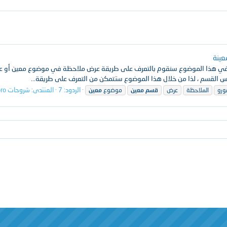
ينة
 هذا الموضوع سنقوم بالتعرف على طريقة عرض ملاحظة في موضوع معين أو عدة
القسم ، لذا من خلال هذا الموضوع ستتمكن من التعرف على طريقة...
الردود: 7
المنتدى:
شروحات Xenforo تحت إشراف XenArabia
ورو
الملاحظة
عرض
قسم
معين
موضوع
معين