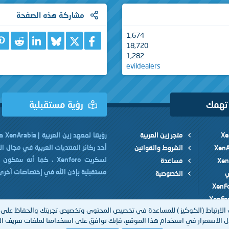
مشاركة هذه الصفحة
1,674
X
فيسبوك
Bluesky
eddit
nkedIn
18,720
1,282
evildealers
 تهمك
رؤية مستقبلية
متجر زين العربية
رؤيتنا 
أحد ركائز المنتديات العربية في مجال ا
الشروط والقوانين
لسكربت Xenforo ، كما أنه ست
مساعدة
مستقبلية بإذن الله في إختصاصات آخرى
ي
الخصوصية
الارتباط (الكوكيز ) للمساعدة في تخصيص المحتوى وتخصيص تجربتك والحفاظ على 
 الاستمرار في استخدام هذا الموقع، فإنك توافق على استخدامنا لملفات تعريف الا