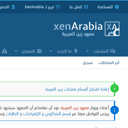
المساعدة
إتصل بنا
تبرع لـ XenArabia
الدعم
المنتديات
ما الجديد
المعرض
ا
آخر النشاطات
تسجيل
إعادة افتتاح أقسام منتجات زين العربية
أعضاء وزوار
معهد زين العربية
، نود أن نعلمكم أن المعهد سيشهد في
يرجى التواصل معنا عبر
قسم الشكاوي و الإقتراحات و الطلبات
ونش