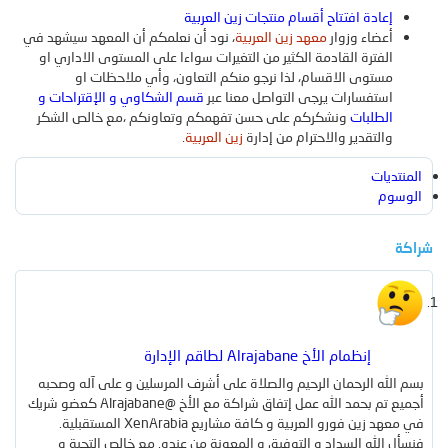
إعادة افتتاح أقسام منتجات زين العربية
المنتجات
أعضاء وزوار
معهد زين العربية
، نود أن نعلمكم أن المعهد سيشهد في
الوسائط الجديدة
منتجات جديدة
آخر النشاطات
جديد الوسائط
التعليقات الجديدة
بحث بالوسائط
الفترة القادمة الكثير من التغيرات سواءا على المستوى الاداري او
مستوى الاقسام، لذا نرجو منكم التعاون، وأي ملاحظات او
تسجيل
استفسارات يرجى التواصل معنا عبر
قسم الشكاوي و الإقتراحات و
البحث
أحدث المراجعات
البحث عن المنتجات
الطلبات
ونشكركم على حسن تفهمكم وتعاونكم ،مع خالص الشكر
الدخول
والتقدير والاحترام من إدارة
زين العربية
.
بحث بالعناوين فقط
المنتديات
الوسوم
شراكة
بواسطة:
إنظمام الأخ Alrajabane لطاقم الإدارة
[ ترقية ]
بسم الله الرحمان الرحيم والصلاة على أشرف المرسلين و على آله وصحبه
أجميع تم بحمد الله عمل إتفاق شراكة مع الأخ @Alrajabane كعضو شريك
في معهد زين فورو العربية و كافة مشاريع XenArabia المستقبلية.
فنسأل الله السداد و التوفيق و المعونة من عنده. مع خالص التحية و