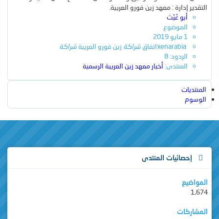
التقدير إدارة : معهد زين فورو العربية.
أبو غَيْث
الموضوع
1 مايو 2019
بحث
xenarabia
اتفاق
شراكة
زين فورو العربية
شراكة
الردود: 8
بحث متقدم…
المنتدى:
أخبار معهد زين العربية الرسمية
المنتديات
الوسوم
إحصائيات المنتدى
المواضيع
1,674
المشاركات