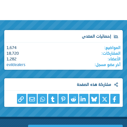
إحصائيات المنتدى
المواضيع
1,674
المشاركات
18,720
الأعضاء
1,282
آخر عضو مسجل
evildealers
مشاركة هذه الصفحة
X
فيسبوك
Bluesky
LinkedIn
Reddit
Pinterest
Tumblr
WhatsApp
الرابط
البريد الإلكتروني