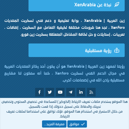
نبذة عن XenArabia
زين العربية | XenArabia ، بوابة تعليمية و دعم فني لسكربت المنتديات
XenForo ، تجد هنا شروحات مختلفة لكيفية التعامل مع السكربت ، إضافات ،
تعريبات ، إستايلات و حل لكافة المشاكل المتعلقة بسكربت زين فورو.
رؤية مستقبلية
رؤيتنا لمعهد زين العربية | XenArabia هو أن يكون أحد ركائز المنتديات العربية
في مجال الدعم الفني لسكربت Xenforo ، كما أنه ستكون لنا مشاريع
مستقبلية بإذن الله في إختصاصات آخرى.
هذا الموقع يستخدم ملفات تعريف الارتباط (الكوكيز ) للمساعدة في تخصيص المحتوى وتخصيص
تم التصميم بكل
من
XenArabia
تجربتك والحفاظ على تسجيل دخولك إذا قمت بالتسجيل.
من خلال الاستمرار في استخدام هذا الموقع، فإنك توافق على استخدامنا لملفات تعريف
الارتباط.
Arabic
موافق
معرفة المزيد…
إتصل بنا
الشروط والقوانين
سياسة الخصوصية
مساعدة
R