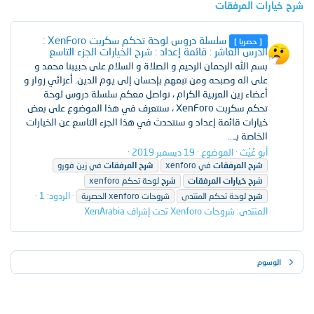
شرح خيارات المرفقات
سلسلة دروس لوحة تحكم سكربت XenForo :
[ حصريا ]
الدرس العاشر : قائمة إعداد : شرح الخيارات الجزء التاسع
بسم الله الرحمان الرحيم و الصلاة و السلام على حبيبنا محمد و
على اله وصبحه ومن تبعهم بإحسان إلى يوم الدين. أعزائي زوار و
أعضاء زين العربية الكرام ، نواصل معكم سلسلة دروس لوحة
تحكم سكربت XenForo ، سنتعرف في هذا الموضوع على بعض
خيارات قائمة إعداد و سنتحدث في هذا الجزء التاسع عن الخيارات
الخاصة بـ...
أبو غَيْث
الموضوع
19 ديسمبر 2019
شرح
المرفقات
في xenforo
شرح
المرفقات
في زين فورو
شرح
خيارات
المرفقات
شرح
لوحة تحكم xenforo
الردود: 1
شرح
لوحة تحكم المنتدى
شروحات xenforo الحصرية
المنتدى:
شروحات Xenforo تحت إشراف XenArabia
الوسوم