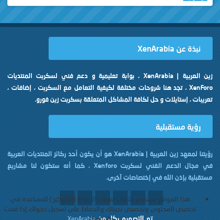
نبذة عن XenArabia
زين العربية | XenArabia ، بوابة تعليمية و دعم فني لسكربت المنتديات
XenForo ، تجد هنا شروحات مختلفة لكيفية التعامل مع السكربت ، إضافات ،
تعريبات ، إستايلات و حل لكافة المشاكل المتعلقة بسكربت زين فورو.
رؤية مستقبلية
رؤيتنا لمعهد زين العربية | XenArabia هو أن يكون أحد ركائز المنتديات العربية
في مجال الدعم الفني لسكربت Xenforo ، كما أنه ستكون لنا مشاريع
مستقبلية بإذن الله في إختصاصات آخرى.
هذا الموقع يستخدم ملفات تعريف الارتباط (الكوكيز ) للمساعدة في
تخصيص المحتوى وتخصيص تجربتك والحفاظ على تسجيل دخولك إذا قمت
تم التصميم بكل
من
بالتسجيل.
XenArabia