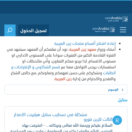
تسجيل الدخول
إعادة افتتاح أقسام منتجات زين العربية
أعضاء وزوار
معهد زين العربية
، نود أن نعلمكم أن المعهد سيشهد في
الفترة القادمة الكثير من التغيرات سواءا على المستوى الاداري او
مستوى الاقسام، لذا نرجو منكم التعاون، وأي ملاحظات او
استفسارات يرجى التواصل معنا عبر
قسم الشكاوي و الإقتراحات و
الطلبات
ونشكركم على حسن تفهمكم وتعاونكم ،مع خالص الشكر
والتقدير والاحترام من إدارة
زين العربية
.
الوسوم
ستايل
مشكلة في تسطيب ستايل هيلبرنت الاصدار
[ مشكلة 2.2 ]
الثالث للزين فورو
R
السلام عليكم ورحمة الله تعالى وبركاته.... - اتشرفت بهاد
المنتدى الرائع والملئ بكثير من المعلومات واردت بعد المساعدة