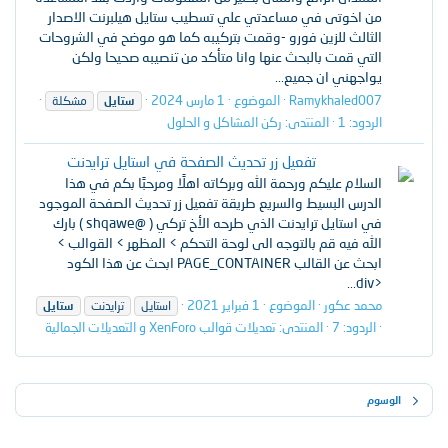
من اخوتى في مساعدتي علي تسطيب ستايل هيلبرنت الاصدار
الثالث للزين فورو -وقمت بتركيبه كما هو موضح في الشروحات
التي قمت بالبحث عنها وانا متأكد من تنصيبه صحيحا ولكن
يواجهني ان جميع...
Ramykhaled007
الموضوع
1 مارس 2024
ستايل
مشكلة
الردود: 1
المنتدى:
ركن المشاكل و الحلول
تفعيل زر تحديث الصفحة في استايل ترايدنت
[ XF 2.2 ]
السلام عليكم ورحمة الله وبركاته اهلًا ومرحبًا بكم في هذا
الدرس البسيط والسريع طريقة تفعيل زر تحديث الصفحة الموجود
في استايل ترايدنت الذي طرحه الأخ تركي ( @shqawe ) بارك
الله فيه قم بالتوجه الى لوحة التحكم > المظهر > القوالب >
ابحث عن القالب PAGE_CONTAINER ابحث عن هذا الكود
<div...
محمد عكور
الموضوع
1 فبراير 2021
استايل
ترايدنت
ستايل
الردود: 7
المنتدى:
تعديلات قوالب XenForo و التعديلات الجمالية
الوسوم