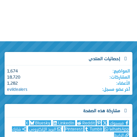
إحصائيات المنتدى
المواضيع
1,674
المشاركات
18,720
الأعضاء
1,282
آخر عضو مسجل
evildealers
مشاركة هذه الصفحة
فيسبوك
Reddit
LinkedIn
Bluesky
X
WhatsApp
Tumblr
Pinterest
البريد الإلكتروني
شارك
الرابط