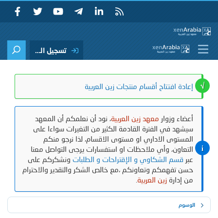
تسجيل الدخول
إعادة افتتاح أقسام منتجات زين العربية
أعضاء وزوار
معهد زين العربية
، نود أن نعلمكم أن المعهد
سيشهد في الفترة القادمة الكثير من التغيرات سواءا على
المستوى الاداري او مستوى الاقسام، لذا نرجو منكم
التعاون، وأي ملاحظات او استفسارات يرجى التواصل معنا
عبر
قسم الشكاوي و الإقتراحات و الطلبات
ونشكركم على
حسن تفهمكم وتعاونكم ،مع خالص الشكر والتقدير والاحترام
من إدارة
زين العربية
.
الوسوم