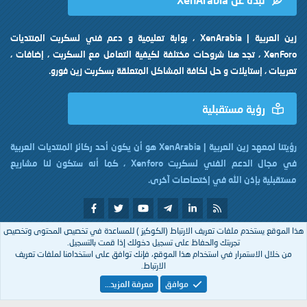
زين العربية | XenArabia ، بوابة تعليمية و دعم فني لسكربت المنتديات
XenForo ، تجد هنا شروحات مختلفة لكيفية التعامل مع السكربت ، إضافات ،
تعريبات ، إستايلات و حل لكافة المشاكل المتعلقة بسكربت زين فورو.
رؤية مستقبلية
رؤيتنا لمعهد زين العربية | XenArabia هو أن يكون أحد ركائز المنتديات العربية
في مجال الدعم الفني لسكربت Xenforo ، كما أنه ستكون لنا مشاريع
مستقبلية بإذن الله في إختصاصات آخرى.
هذا الموقع يستخدم ملفات تعريف الارتباط (الكوكيز ) للمساعدة في تخصيص المحتوى وتخصيص
تم التصميم بكل
من
XenArabia
تجربتك والحفاظ على تسجيل دخولك إذا قمت بالتسجيل.
من خلال الاستمرار في استخدام هذا الموقع، فإنك توافق على استخدامنا لملفات تعريف
الارتباط.
Arabic
موافق
معرفة المزيد…
إتصل بنا
الشروط والقوانين
سياسة الخصوصية
مساعدة
R
S
S