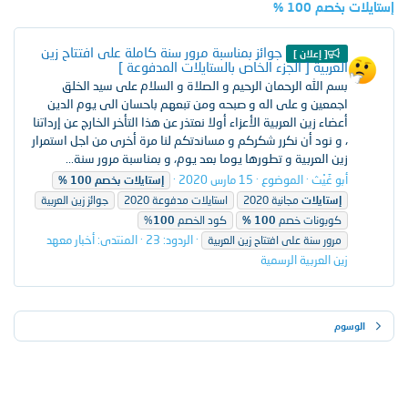
إستايلات بخصم 100 %
جوائز بمناسبة مرور سنة كاملة على افتتاح زين
[ إعلان ]
العربية [ الجزء الخاص بالستايلات المدفوعة ]
بسم الله الرحمان الرحيم و الصلاة و السلام على سيد الخلق
اجمعين و على اله و صبحه ومن تبعهم باحسان الى يوم الدين
أعضاء زين العربية الأعزاء أولا نعتذر عن هذا التأخر الخارج عن إرداتنا
، و نود أن نكرر شكركم و مساندتكم لنا مرة أخرى من اجل استمرار
زين العربية و تطورها يوما بعد يوم، و بمناسبة مرور سنة...
أبو غَيْث
الموضوع
15 مارس 2020
إستايلات
بخصم
100
%
إستايلات
مجانية 2020
استايلات مدفوعة 2020
جوائز زين العربية
كوبونات خصم
100
%
كود الخصم
100
%
الردود: 23
المنتدى:
أخبار معهد
مرور سنة على افتتاح زين العربية
زين العربية الرسمية
الوسوم