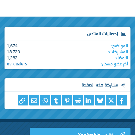
إحصائيات المنتدى
المواضيع
1,674
المشاركات
18,720
الأعضاء
1,282
آخر عضو مسجل
evildealers
مشاركة هذه الصفحة
X
فيسبوك
Bluesky
LinkedIn
Reddit
Pinterest
Tumblr
WhatsApp
الرابط
البريد الإلكتروني
نبذة عن XenArabia