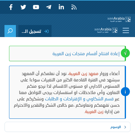
تسجيل الدخول
إعادة افتتاح أقسام منتجات زين العربية
أعضاء وزوار
معهد زين العربية
، نود أن نعلمكم أن المعهد
سيشهد في الفترة القادمة الكثير من التغيرات سواءا على
المستوى الاداري او مستوى الاقسام، لذا نرجو منكم
التعاون، وأي ملاحظات او استفسارات يرجى التواصل معنا
عبر
قسم الشكاوي و الإقتراحات و الطلبات
ونشكركم على
حسن تفهمكم وتعاونكم ،مع خالص الشكر والتقدير والاحترام
من إدارة
زين العربية
.
الوسوم