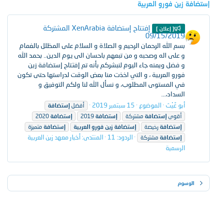
إستضافة زين فورو العربية
إفتتاح إستضافة XenArabia المشتركة
[ إعلان ]
09/15/2019
بسم الله الرحمان الرحيم و الصلاة و السلام على المظلل بالغمام
و على اله وصحبه و من تبعهم باحسان الى يوم الدين.. بحمد الله
و فضل ويمنه جاء اليوم لنبشركم بأنه تم إفتتاح إستضافة زين
فورو العربية ، و التي اخذت منا بعض الوقت لدراستها حتى تكون
في المستوى المطلوب، و نسأل الله لنا ولكم التوفيق و
السداد،...
أبو غَيْث
الموضوع
15 سبتمبر 2019
أفضل
إستضافة
أقوى
إستضافة
مشتركة
إستضافة
2019
إستضافة
2020
إستضافة
رخيصة
إستضافة
زين
فورو
العربية
إستضافة
متميزة
الردود: 11
المنتدى:
أخبار معهد زين العربية
إستضافة
مشتركة
الرسمية
الوسوم