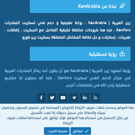
نبذة عن XenArabia
زين العربية | XenArabia ، بوابة تعليمية و دعم فني لسكربت المنتديات
XenForo ، تجد هنا شروحات مختلفة لكيفية التعامل مع السكربت ، إضافات ،
تعريبات ، إستايلات و حل لكافة المشاكل المتعلقة بسكربت زين فورو.
رؤية مستقبلية
رؤيتنا لمعهد زين العربية | XenArabia هو أن يكون أحد ركائز المنتديات العربية
في مجال الدعم الفني لسكربت Xenforo ، كما أنه ستكون لنا مشاريع
مستقبلية بإذن الله في إختصاصات آخرى.
هذا الموقع يستخدم ملفات تعريف الارتباط (الكوكيز ) للمساعدة في تخصيص المحتوى وتخصيص
تم التصميم بكل
من
XenArabia
تجربتك والحفاظ على تسجيل دخولك إذا قمت بالتسجيل.
من خلال الاستمرار في استخدام هذا الموقع، فإنك توافق على استخدامنا لملفات تعريف
الارتباط.
Arabic
موافق
معرفة المزيد…
إتصل بنا
الشروط والقوانين
سياسة الخصوصية
مساعدة
R