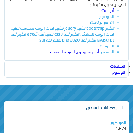
التي لن تكون مفيدة و...
أبو غَيْث
الموضوع
24 فبراير 2020
بحث
تعليم
bootstrap
تعليم
jquery
تعليم
لغات الويب بسلاسلة
تعليم
لغات الويب للمبتدئين
تعليم
لغة
css3
تعليم
لغة
html5
تعليم
لغة
بحث متقدم…
javascript
تعليم
لغة
php 2020
تعليم
لغة
sql
الردود: 8
المنتدى:
أخبار معهد زين العربية الرسمية
المنتديات
الوسوم
إحصائيات المنتدى
المواضيع
1,674