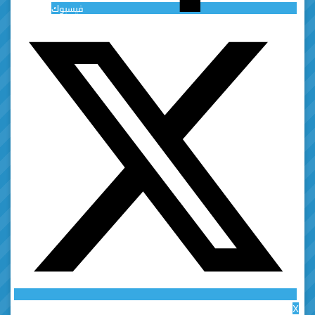
فيسبوك
X