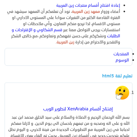
إعادة افتتاح أقسام منتجات زين العربية
المنتجات
أعضاء وزوار
معهد زين العربية
، نود أن نعلمكم أن المعهد سيشهد في
الوسائط الجديدة
منتجات جديدة
آخر النشاطات
جديد الوسائط
التعليقات الجديدة
بحث بالوسائط
الفترة القادمة الكثير من التغيرات سواءا على المستوى الاداري او
مستوى الاقسام، لذا نرجو منكم التعاون، وأي ملاحظات او
تسجيل
استفسارات يرجى التواصل معنا عبر
قسم الشكاوي و الإقتراحات و
البحث
أحدث المراجعات
البحث عن المنتجات
الطلبات
ونشكركم على حسن تفهمكم وتعاونكم ،مع خالص الشكر
الدخول
والتقدير والاحترام من إدارة
زين العربية
.
بحث بالعناوين فقط
المنتديات
الوسوم
تعليم لغة html5
بواسطة:
إفتتاح أقسام XenArabia لتطوير الويب
[ إعلان ]
بسم الله الرحمان الرحيم و الصلاة والسلام على سيد الخلق محمد ابن عبد
الله و على اله وصحبه و من تبعهم باحسان الى يوم الدين. و لازلنا معكم
احبابنا في زين العربية مع التطويرات الجديدة من فينة لاخرى، و اليوم نطل
عليكم بتحديث جديد في أقسام زين العربية ، بحيث تم الغاء بعض الاقسام