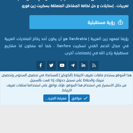
تعريبات ، إستايلات و حل لكافة المشاكل المتعلقة بسكربت زين فورو.
رؤية مستقبلية
رؤيتنا لمعهد زين العربية | XenArabia هو أن يكون أحد ركائز المنتديات العربية
في مجال الدعم الفني لسكربت Xenforo ، كما أنه ستكون لنا مشاريع
مستقبلية بإذن الله في إختصاصات آخرى.
هذا الموقع يستخدم ملفات تعريف الارتباط (الكوكيز ) للمساعدة في تخصيص المحتوى وتخصيص
تم التصميم بكل
من
XenArabia
تجربتك والحفاظ على تسجيل دخولك إذا قمت بالتسجيل.
من خلال الاستمرار في استخدام هذا الموقع، فإنك توافق على استخدامنا لملفات تعريف
الارتباط.
Arabic
موافق
معرفة المزيد…
إتصل بنا
الشروط والقوانين
سياسة الخصوصية
مساعدة
R
S
S