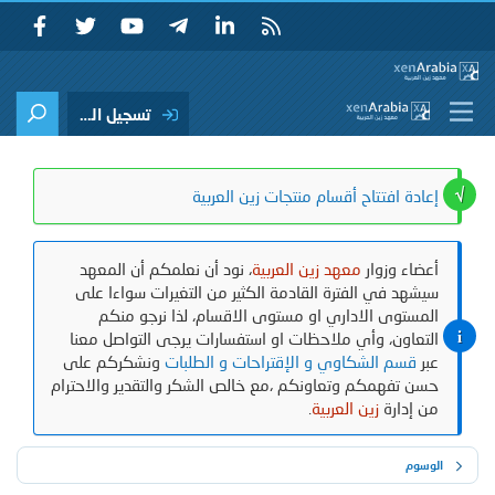
تسجيل الدخول
إعادة افتتاح أقسام منتجات زين العربية
أعضاء وزوار
معهد زين العربية
، نود أن نعلمكم أن المعهد
سيشهد في الفترة القادمة الكثير من التغيرات سواءا على
المستوى الاداري او مستوى الاقسام، لذا نرجو منكم
التعاون، وأي ملاحظات او استفسارات يرجى التواصل معنا
عبر
قسم الشكاوي و الإقتراحات و الطلبات
ونشكركم على
حسن تفهمكم وتعاونكم ،مع خالص الشكر والتقدير والاحترام
من إدارة
زين العربية
.
الوسوم