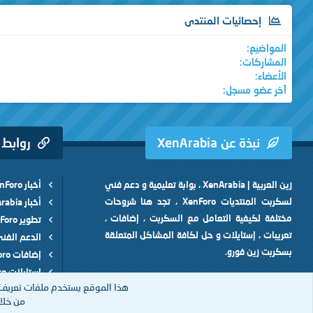
إحصائيات المنتدى
المواضيع
المشاركات
الأعضاء
آخر عضو مسجل
نبذة عن XenArabia
روابط
زين العربية | XenArabia ، بوابة تعليمية و دعم فني
أخبار XenForo
لسكربت المنتديات XenForo ، تجد هنا شروحات
أخبار XenArabia
مختلفة لكيفية التعامل مع السكربت ، إضافات ،
تطوير XenForo
تعريبات ، إستايلات و حل لكافة المشاكل المتعلقة
الدعم الفن
بسكربت زين فورو.
إضافات XenForo
إستايلات XenForo
هذا الموقع يستخدم ملفات تعريف 
من خلال