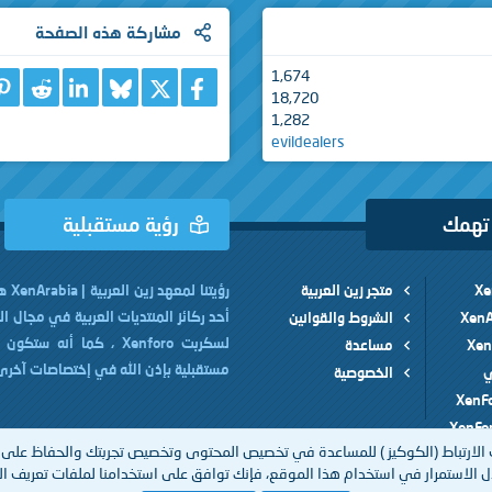
مشاركة هذه الصفحة
1,674
X
فيسبوك
Bluesky
eddit
nkedIn
18,720
1,282
evildealers
 تهمك
رؤية مستقبلية
متجر زين العربية
رؤيتنا 
أحد ركائز المنتديات العربية في مجال ا
الشروط والقوانين
لسكربت Xenforo ، كما أنه ست
مساعدة
مستقبلية بإذن الله في إختصاصات آخرى
ي
الخصوصية
الارتباط (الكوكيز ) للمساعدة في تخصيص المحتوى وتخصيص تجربتك والحفاظ على 
 الاستمرار في استخدام هذا الموقع، فإنك توافق على استخدامنا لملفات تعريف الا