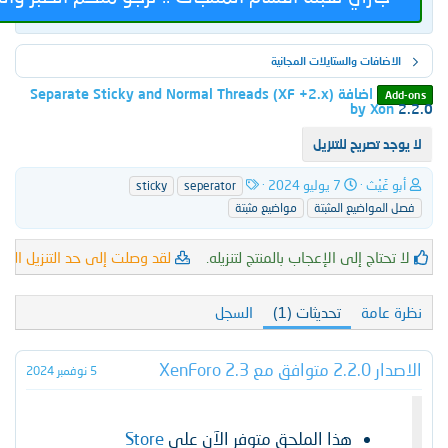
ات والستايلات المجانية
اضافة Separate Sticky and Normal Threads (XF +2.x)
by 
صريح للتنزيل
ت
ا
ْث
7 يوليو 2024
sticky
seperator
ا
ل
اضيع المثبتة
مواضيع مثبتة
ر
و
ي
س
خ
و
اج إلى الإعجاب بالمنتج لتنزيله.
لقد وصلت إلى حد التنزيل اليومي.
لق
ا
م
ل
إ
مة
تحديثات (1)
السجل
ن
ش
ا
XenF
5 نوفمبر 2024
ء
هذا الملحق متوفر الآن على
Store