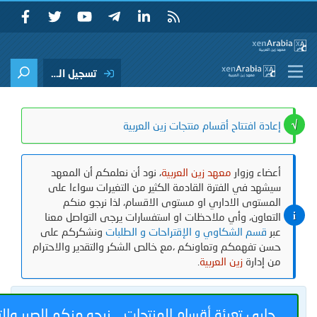
تسجيل الدخول
ة افتتاح أقسام منتجات زين العربية
ء وزوار
معهد زين العربية
، نود أن نعلمكم أن المعهد
د في الفترة القادمة الكثير من التغيرات سواءا على
ستوى الاداري او مستوى الاقسام، لذا نرجو منكم
عاون، وأي ملاحظات او استفسارات يرجى التواصل معنا
قسم الشكاوي و الإقتراحات و الطلبات
ونشكركم على
 تفهمكم وتعاونكم ،مع خالص الشكر والتقدير والاحترام
إدارة
زين العربية
.
ري تعبئة أقسام المنتجات .. نرجو منكم الصبر والتفهم