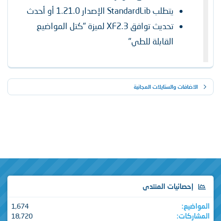
يتطلب StandardLib الإصدار 1.21.0 أو أحدث
تحديث توافق XF2.3 لميزة "كتل المواضيع
القابلة للطي"
ات والستايلات المجانية
ائيات المنتدى
1,674
ات
18,720