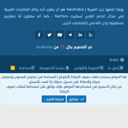
رؤيتنا لمعهد زين العربية | XenArabia هو أن يكون أحد ركائز المنتديات العربية
في مجال الدعم الفني لسكربت Xenforo ، كما أنه ستكون لنا مشاريع
إذن الله في إختصاصات آخرى.
تم التصميم بكل
من
XenArabia
الشروط والقوانين
سياسة الخصوصية
مساعدة
R
S
S
تخدم ملفات تعريف الارتباط (الكوكيز ) للمساعدة في تخصيص المحتوى وتخصيص
تجربتك والحفاظ على تسجيل دخولك إذا قمت بالتسجيل.
استمرار في استخدام هذا الموقع، فإنك توافق على استخدامنا لملفات تعريف
الارتباط.
موافق
معرفة المزيد…