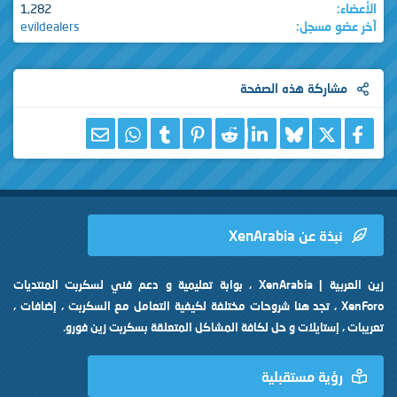
1,282
 مسجل
evildealers
ركة هذه الصفحة
X
فيسبوك
Bluesky
LinkedIn
Reddit
Pinterest
Tumblr
WhatsApp
البريد الإلكتروني
 عن XenArabia
زين العربية | XenArabia ، بوابة تعليمية و دعم فني لسكربت المنتديات
XenFo ، تجد هنا شروحات مختلفة لكيفية التعامل مع السكربت ، إضافات ،
إستايلات و حل لكافة المشاكل المتعلقة بسكربت زين فورو.
ية مستقبلية