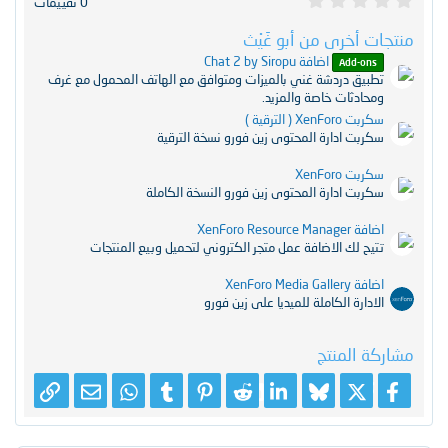
0 تقييمات
.
0
 أخرى من أبو غَيْث
0
ن
اضافة Chat 2 by Siropu
Add-on
ج
بيق دردشة غني بالميزات ومتوافق مع الهاتف المحمول مع غرف
و
حادثات خاصة والمزيد.
م
 XenForo ( الترقية )
ربت ادارة المحتوى زين فورو نسخة الترقية
بت XenForo
ربت ادارة المحتوى زين فورو النسخة الكاملة
XenForo Resource Manage
يح لك الاضافة عمل متجر الكتروني لتحميل وبيع المنتجات
XenForo Media Gallery
ادارة الكاملة للميديا على زين فورو
ة المنتج
X
فيسبوك
Bluesky
LinkedIn
Reddit
Pinterest
Tumblr
WhatsApp
الرابط
البريد الإلكتروني