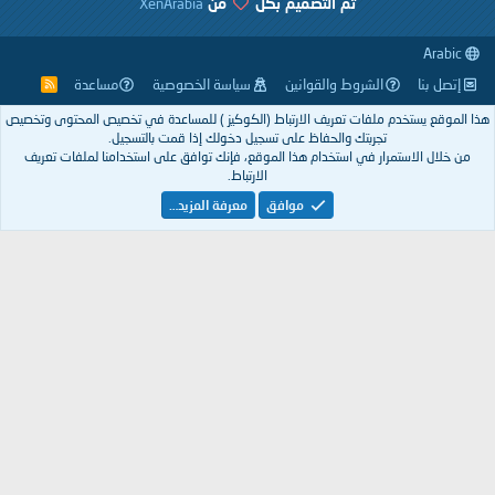
تم التصميم بكل
من
XenArabia
الشروط والقوانين
سياسة الخصوصية
مساعدة
R
S
S
تخدم ملفات تعريف الارتباط (الكوكيز ) للمساعدة في تخصيص المحتوى وتخصيص
تجربتك والحفاظ على تسجيل دخولك إذا قمت بالتسجيل.
استمرار في استخدام هذا الموقع، فإنك توافق على استخدامنا لملفات تعريف
الارتباط.
موافق
معرفة المزيد…