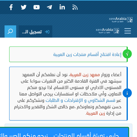
تسجيل الدخول
ة افتتاح أقسام منتجات زين العربية
ء وزوار
معهد زين العربية
، نود أن نعلمكم أن المعهد
د في الفترة القادمة الكثير من التغيرات سواءا على
ستوى الاداري او مستوى الاقسام، لذا نرجو منكم
عاون، وأي ملاحظات او استفسارات يرجى التواصل معنا
قسم الشكاوي و الإقتراحات و الطلبات
ونشكركم على
 تفهمكم وتعاونكم ،مع خالص الشكر والتقدير والاحترام
إدارة
زين العربية
.
ري تعبئة أقسام المنتجات .. نرجو منكم الصبر والتفهم