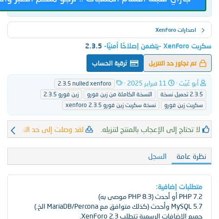
XenFor
2.3.5
اوز حد التنزيل
تَرقية الحساب
ت
ا
ْث
11 فبراير 2025
2.3.5 nulled xenforo
ا
ل
النسخة الكاملة من زين فورو
زين فورو 2.3.5
ر
و
ين فورو
نسخة سكربت زين فورو xenforo 2.3.5
ي
س
خ
و
ا
م
اج إلى الإعجاب بالمنتج لتنزيله.
لقد وصلت إلى حد التنزيل اليومي.
لق
ل
إ
ن
مة
السجل
ش
ا
ء
ت إضافية
وصى به)
 MariaDB/Percona الخ.)
افات الرسمية تتطلب XenForo 2.3.