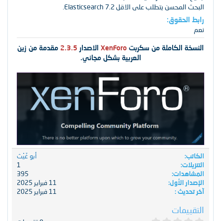
سن يتطلب على الاقل Elasticsearch 7.2.
لحقوق
 الكاملة من سكربت
XenForo
الاصدار
2.3.5
مقدمة من زين
العربية بشكل مجاني.
أبو غَيْث
ت
1
دات
395
 الأول
11 فبراير 2025
ديث
11 فبراير 2025
مات
0