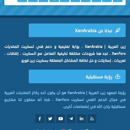
 عن XenArabia
زين العربية | XenArabia ، بوابة تعليمية و دعم فني لسكربت المنتديات
XenFo ، تجد هنا شروحات مختلفة لكيفية التعامل مع السكربت ، إضافات ،
إستايلات و حل لكافة المشاكل المتعلقة بسكربت زين فورو.
ية مستقبلية
رؤيتنا لمعهد زين العربية | XenArabia هو أن يكون أحد ركائز المنتديات العربية
في مجال الدعم الفني لسكربت Xenforo ، كما أنه ستكون لنا مشاريع
إذن الله في إختصاصات آخرى.