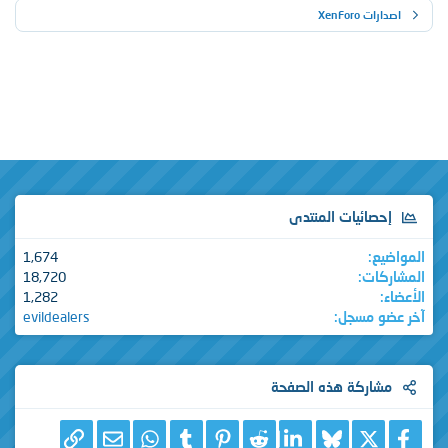
XenFor
ائيات المنتدى
1,674
ات
18,720
1,282
 مسجل
evildealers
ركة هذه الصفحة
X
فيسبوك
Bluesky
LinkedIn
Reddit
Pinterest
Tumblr
WhatsApp
الرابط
البريد الإلكتروني