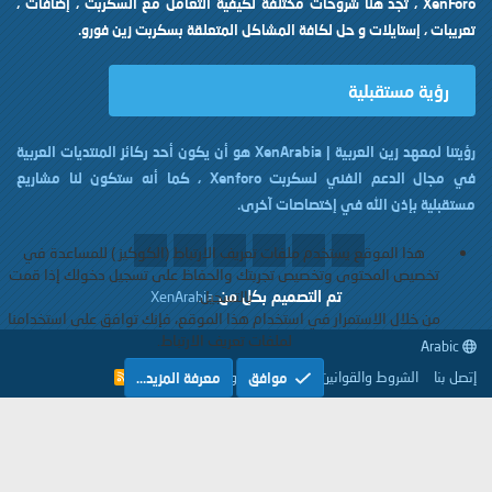
XenForo ، تجد هنا شروحات مختلفة لكيفية التعامل مع السكربت ، إضافات ،
تعريبات ، إستايلات و حل لكافة المشاكل المتعلقة بسكربت زين فورو.
رؤية مستقبلية
رؤيتنا لمعهد زين العربية | XenArabia هو أن يكون أحد ركائز المنتديات العربية
في مجال الدعم الفني لسكربت Xenforo ، كما أنه ستكون لنا مشاريع
مستقبلية بإذن الله في إختصاصات آخرى.
هذا الموقع يستخدم ملفات تعريف الارتباط (الكوكيز ) للمساعدة في
تخصيص المحتوى وتخصيص تجربتك والحفاظ على تسجيل دخولك إذا قمت
تم التصميم بكل
من
بالتسجيل.
XenArabia
من خلال الاستمرار في استخدام هذا الموقع، فإنك توافق على استخدامنا
لملفات تعريف الارتباط.
Arabic
إتصل بنا
الشروط والقوانين
سياسة الخصوصية
مساعدة
موافق
معرفة المزيد…
R
S
S