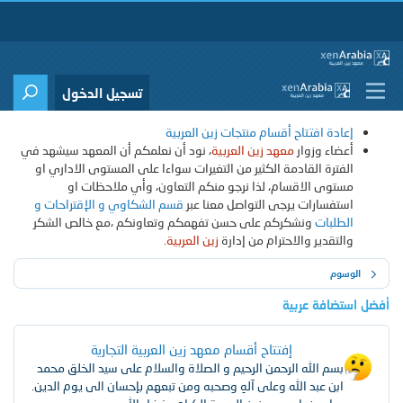
تسجيل الدخول
إعادة افتتاح أقسام منتجات زين العربية
أعضاء وزوار
معهد زين العربية
، نود أن نعلمكم أن المعهد سيشهد في
الفترة القادمة الكثير من التغيرات سواءا على المستوى الاداري او
مستوى الاقسام، لذا نرجو منكم التعاون، وأي ملاحظات او
استفسارات يرجى التواصل معنا عبر
قسم الشكاوي و الإقتراحات و
الطلبات
ونشكركم على حسن تفهمكم وتعاونكم ،مع خالص الشكر
والتقدير والاحترام من إدارة
زين العربية
.
الوسوم
أفضل استضافة عربية
إفتتاح أقسام معهد زين العربية التجارية
[ إعلان ]
بسم الله الرحمن الرحيم و الصلاة والسلام على سيد الخلق محمد
ابن عبد الله وعلى آلهِ وصحبه ومن تبعهم بإحسان الى يوم الدين.