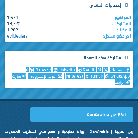
إحصائيات المنتدى
المواضيع
1,674
المشاركات
18,720
الأعضاء
1,282
آخر عضو مسجل
evildealers
مشاركة هذه الصفحة
فيسبوك
Reddit
LinkedIn
Bluesky
X
WhatsApp
Tumblr
Pinterest
البريد الإلكتروني
شارك
الرابط
نبذة عن XenArabia
زين العربية | XenArabia ، بوابة تعليمية و دعم فني لسكربت المنتديات