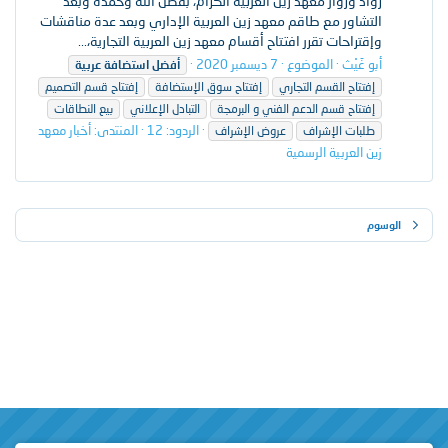
رواد وزوار معهد زين العربية الكرام، بفضل الله وحمده وبعد
التشاور مع طاقم معهد زين العربية الإداري وبعد عدة مناقشات
وإقتراحات تقرر افتتاح أقسام معهد زين العربية التجارية،...
أبو غَيْث
الموضوع
7 ديسمبر 2020
أفضل
استضافة
عربية
إفتتاح القسم التجاري
إفتتاح سوق الإستضافة
إفتتاح قسم التصميم
إفتتاح قسم الدعم الفني و البرمجة
التبادل الإعلاني
بيع النطاقات
الردود: 12
المنتدى:
أخبار معهد
طلبات الإشراف
عروض الإشراف
زين العربية الرسمية
الوسوم