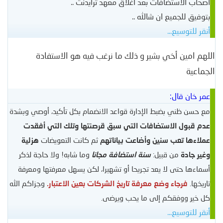
اصحاب الاستضافات بعد اغلاق معهد ترايدنت ..
بتوفيق للجميع ان شالله ..
أنقر للتوسيع...
اللهم امين أخي بشير و ذلك ما نرغب فيه هو الاستفادة
الجماعية
عمر خان قال:
مع حسن ظني بضبط الإدارة قواعد الانضمام بكل تأكيد، أوصي وبشدة
عدم قبول الاستضافات التي سبق قرصنتها وتلك التي أفقدت
عملاءها تعب سنين وأضاعت بياناتهم
ثم كانت التعويضات
هزلية
وغير جادة
من قبيل:
سنة استضافة مجانا
وما شابه! ولا حاجة لذكر
أسماءها حتى لا يعد تجريحا أو تشهيرا، لكن يسهل معرفتها ومعرفة
تاريخها.
فرجاء وضع معرفة تاريخ الشركات بعين الاعتبار.
وجزاكم الله
كل خير ووفقكم إلى ما يحب ويرضى.
أنقر للتوسيع...