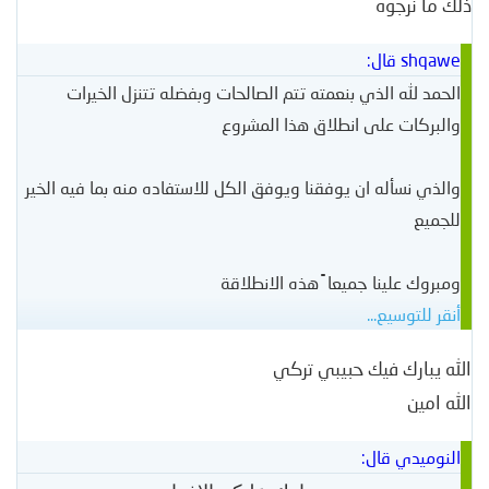
ذلك ما نرجوه
shqawe قال:
الحمد لله الذي بنعمته تتم الصالحات وبفضله تتنزل الخيرات
والبركات على انطلاق هذا المشروع
والذي نسأله ان يوفقنا ويوفق الكل للاستفاده منه بما فيه الخير
للجميع
ومبروك علينا جميعا ً هذه اﻻنطلاقة
أنقر للتوسيع...
الله يبارك فيك حبيبي تركي
الله امين
النوميدي قال: