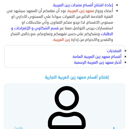
إعادة افتتاح أقسام منتجات زين العربية
المنتجات
أعضاء وزوار
معهد زين العربية
، نود أن نعلمكم أن المعهد سيشهد في
الوسائط الجديدة
منتجات جديدة
آخر النشاطات
جديد الوسائط
التعليقات الجديدة
بحث بالوسائط
الفترة القادمة الكثير من التغيرات سواءا على المستوى الاداري او
مستوى الاقسام، لذا نرجو منكم التعاون، وأي ملاحظات او
تسجيل
استفسارات يرجى التواصل معنا عبر
قسم الشكاوي و الإقتراحات و
البحث
أحدث المراجعات
البحث عن المنتجات
الطلبات
ونشكركم على حسن تفهمكم وتعاونكم ،مع خالص الشكر
الدخول
والتقدير والاحترام من إدارة
زين العربية
.
بحث بالعناوين فقط
المنتديات
أقسام معهد زين العربية العامة
أخبار معهد زين العربية الرسمية
إفتتاح أقسام معهد زين العربية التجارية
[ إعلان ]
بواسطة:
بادئ