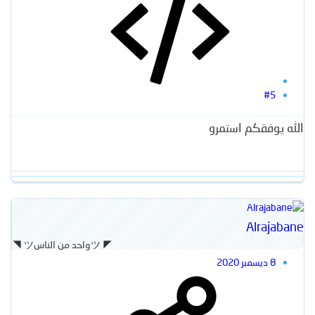
#5
الله يوفقكم استمرو
Alrajabane
◥ ツواحد من الناسツ ◤
8 ديسمبر 2020