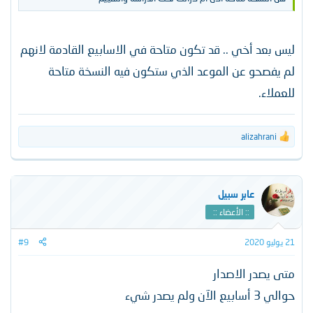
ليس بعد أخي .. قد تكون متاحة في الاسابيع القادمة لانهم
لم يفصحو عن الموعد الذي ستكون فيه النسخة متاحة
للعملاء.
alizahrani
ا
ل
ت
ف
ا
عابر سبيل
ع
:: الأعضاء ::
ل
ا
ت
21 يوليو 2020
#9
:
متى يصدر الاصدار
حوالي 3 أسابيع الآن ولم يصدر شيء