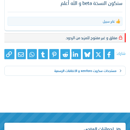
ستكون النسخة beta و الله أعلم
عابر سبيل
ا
ل
ت
مغلق و غير مفتوح للمزيد من الردود.
ف
ا
ع
ل
شارك:
X
فيسبوك
Bluesky
LinkedIn
Reddit
Pinterest
Tumblr
WhatsApp
الرا
البريد الإلك
ا
ت
:
مستجدات سكربت xenforo و الاضافات الرسمية
إحصائيات المنتدى