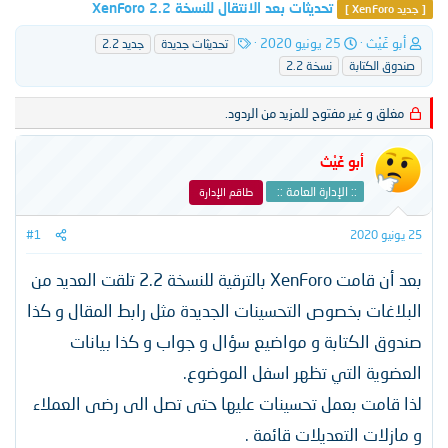
تحديثات بعد الانتقال للنسخة XenForo 2.2
[ جديد XenForo ]
ب
ت
ا
أبو غَيْث
25 يونيو 2020
تحديثات جديدة
جديد 2.2
ا
ا
ل
صندوق الكتابة
نسخة 2.2
د
ر
و
ئ
ي
س
مغلق و غير مفتوح للمزيد من الردود.
ا
خ
و
ل
ا
م
م
ل
أبو غَيْث
و
ب
ض
د
:: الإدارة العامة ::
طاقم الإدارة
و
ء
ع
25 يونيو 2020
#1
بعد أن قامت XenForo بالترقية للنسخة 2.2 تلقت العديد من
البلاغات بخصوص التحسينات الجديدة مثل رابط المقال و كذا
صندوق الكتابة و مواضيع سؤال و جواب و كذا بيانات
العضوية التي تظهر اسفل الموضوع.
لذا قامت بعمل تحسينات عليها حتى تصل الى رضى العملاء
و مازلات التعديلات قائمة .