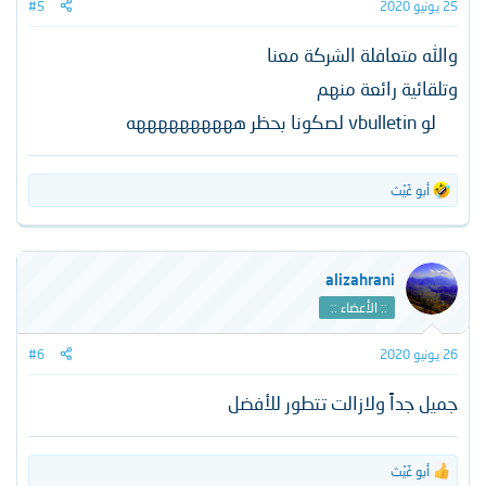
25 يونيو 2020
#5
والله متعافلة الشركة معنا
وتلقائية رائعة منهم
لو vbulletin لصكونا بحظر ههههههههههه​
أبو غَيْث
ا
ل
ت
ف
ا
alizahrani
ع
:: الأعضاء ::
ل
ا
ت
26 يونيو 2020
#6
:
جميل جداً ولازالت تتطور للأفضل
أبو غَيْث
ا