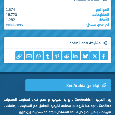
المواضيع
1,674
المشاركات
18,720
الأعضاء
1,282
آخر عضو مسجل
evildealers
مشاركة هذه الصفحة
X
فيسبوك
Bluesky
LinkedIn
Reddit
Pinterest
Tumblr
WhatsApp
الرابط
البريد الإلكتروني
نبذة عن XenArabia
زين العربية | XenArabia ، بوابة تعليمية و دعم فني لسكربت المنتديات
XenForo ، تجد هنا شروحات مختلفة لكيفية التعامل مع السكربت ، إضافات ،
تعريبات ، إستايلات و حل لكافة المشاكل المتعلقة بسكربت زين فورو.