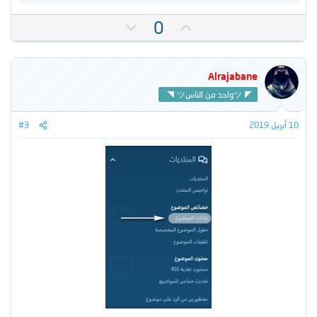
ل
ت
ت
ت
0
ف
أ
ص
ا
ي
و
ع
ل
ي
ي
Alrajabane
ا
د
ت
ت
◥ ツواحد من الناسツ ◤
:
س
ل
10 أبريل 2019
#3
ب
ي