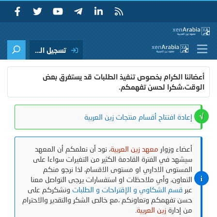
تسجيل الدخول
أعضائنا الكرام بخصوص تنفيذ الطلبات قد يستغرق بعض
الوقت،شكرا لحسن تفهمكم.
إعادة افتتاح أقسام منتجات زين العربية
أعضاء وزوار
معهد زين العربية
، نود أن نعلمكم أن المعهد
سيشهد في الفترة القادمة الكثير من التغيرات سواءا على
المستوى الاداري او مستوى الاقسام، لذا نرجو منكم
التعاون، وأي ملاحظات او استفسارات يرجى التواصل معنا
عبر
قسم الشكاوي و الإقتراحات و الطلبات
ونشكركم على
حسن تفهمكم وتعاونكم ،مع خالص الشكر والتقدير والاحترام
من إدارة
زين العربية
.