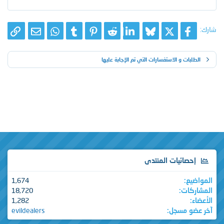
ل
شارك:
X
فيسبوك
Bluesky
LinkedIn
Reddit
Pinterest
Tumblr
WhatsApp
الرا
البريد الإلك
الطلبات و الاستفسارات التي تم الإجابة عليها
إحصائيات المنتدى
المواضيع
1,674
المشاركات
18,720
الأعضاء
1,282
آخر عضو مسجل
evildealers