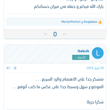
يارك الله فيكم و جعله في ميزان حسناتكم
Alrajabane
و
MesterPerfect
ا
ل
ت
ت
ت
0
ف
أ
ص
ا
ي
و
ع
ل
ي
ي
L
lbebulk
ا
د
ت
ت
:: الأعضاء ::
:
س
ل
10 أبريل 2019
#5
ب
متشكر جدا على الاهتمام والرد السريع . . .
ي
الموضوع سهل وبسيط جدا على عكس ما كنت أتوقع . .
شكرا جزيلا