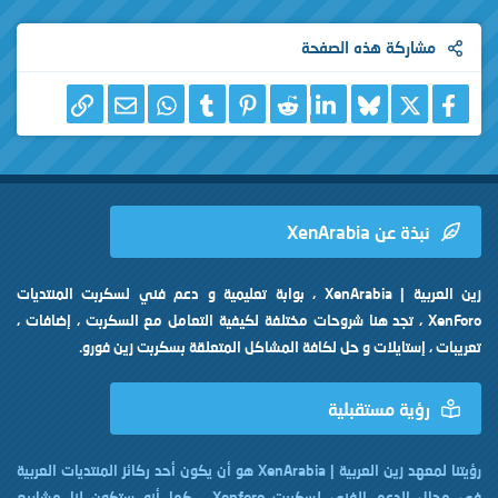
مشاركة هذه الصفحة
X
فيسبوك
Bluesky
LinkedIn
Reddit
Pinterest
Tumblr
WhatsApp
الرابط
البريد الإلكتروني
نبذة عن XenArabia
زين العربية | XenArabia ، بوابة تعليمية و دعم فني لسكربت المنتديات
XenForo ، تجد هنا شروحات مختلفة لكيفية التعامل مع السكربت ، إضافات ،
تعريبات ، إستايلات و حل لكافة المشاكل المتعلقة بسكربت زين فورو.
رؤية مستقبلية
رؤيتنا لمعهد زين العربية | XenArabia هو أن يكون أحد ركائز المنتديات العربية
في مجال الدعم الفني لسكربت Xenforo ، كما أنه ستكون لنا مشاريع