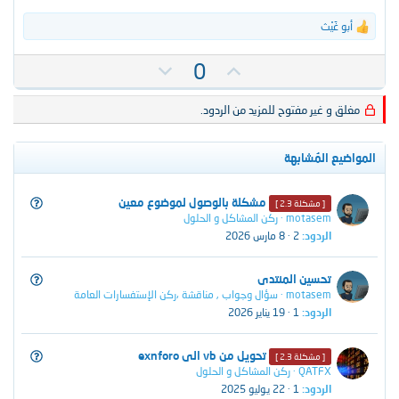
أبو غَيْث
ا
ل
ت
ت
ت
0
ف
أ
ص
ا
ي
و
ع
مغلق و غير مفتوح للمزيد من الردود.
ل
ي
ي
ا
د
ت
ت
المواضيع المُشابهة
:
س
ل
س
مشكلة بالوصول لموضوع معين
[ مشكلة 2.3 ]
ب
motasem
ركن المشاكل و الحلول
ؤ
ي
الردود
2
8 مارس 2026
ا
ل
س
تحسين المنتدى
motasem
سؤال وجواب , مناقشة ،ركن الإستفسارات العامة
ؤ
الردود
1
19 يناير 2026
ا
ل
س
تحويل من vb الى exnforo
[ مشكلة 2.3 ]
QATFX
ركن المشاكل و الحلول
ؤ
الردود
1
22 يوليو 2025
ا