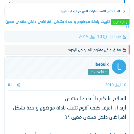
الطلبات و الاستفسارات التي تم الإجابة عليها
تثبيت بادئة موضوع واحدة بشكل أفتراضى داخل منتدى معين
[ تم الحل ]
؟؟
ب
ت
lbebulk
10 أبريل 2019
ا
ا
د
ر
مغلق و غير مفتوح للمزيد من الردود.
ئ
ي
ا
خ
ل
ا
L
lbebulk
م
ل
:: الأعضاء ::
و
ب
ض
د
و
ء
10 أبريل 2019
#1
ع
السلام عليكم يا أعضاء المنتدى
أريد ان اعرف كيف أقوم تثبيت بادئة موضوع واحدة بشكل
أفتراضى داخل منتدى معين ؟؟