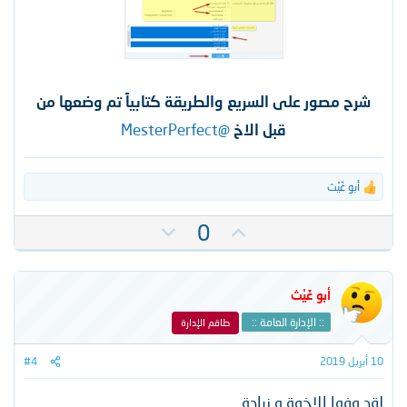
شرح مصور على السريع والطريقة كتابياً تم وضعها من
قبل الاخ
@MesterPerfect
أبو غَيْث
ا
ل
ت
ت
ت
0
ف
أ
ص
ا
ي
و
ع
ل
ي
ي
أبو غَيْث
ا
د
ت
ت
:: الإدارة العامة ::
طاقم الإدارة
:
س
ل
10 أبريل 2019
#4
ب
لقد وفوا الإخوة و زيادة
ي