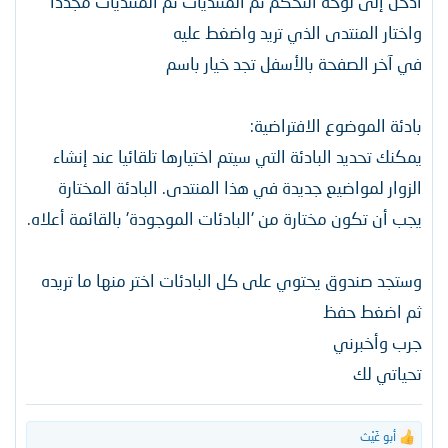
ادخل إلى لوحة التحكم ثم المنتديات ثم المنتديات مجددا
واختار المنتدى الذي تريد واضغط عليه
في آخر الصفحة بالأسفل تجد خيار باسم
بادئة الموضوع الافتراضية:
يمكنك تحديد البادئة التي سيتم اختيارها تلقائيا عند إنشاء
الزوار لمواضيع جديدة في هذا المنتدى. البادئة المختارة
يجب أن تكون مختارة من 'البادئات الموجودة' بالقائمة أعلاه.
وستجد صندوق يحتوي على كل البادئات اختر منها ما تريده
ثم اضغط حفظ
جرب وأخبرني
تحياتي لك
أبو غَيْث
ا