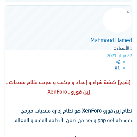
ا
خ
و
ل
ا
م
م
ل
و
ب
ض
د
و
ء
ع
Mahmoud Hamed
:: الأعضاء ::
22 فبراير 2021
#1
[شرح] كيفية شراء و إعداد و تركيب و تعريب نظام منتديات ـ
زين فورو ـ XenForo
نظام زين فورو
XenForo
هو نظام إدارة منتديات مبرمج
بواسطة لغة php و يعد من ضمن الأنظمة القوية و الفعالة