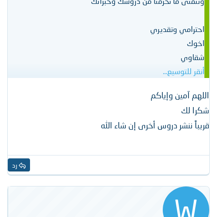
ونتمنى ما تحرمنا من دروسك وخبراتك
احترامي وتقديري
اخوك
شقاوي
أنقر للتوسيع...
اللهم آمين وإياكم
شكرا لك
قريباً ننشر دروس أخرى إن شاء الله
رد
W