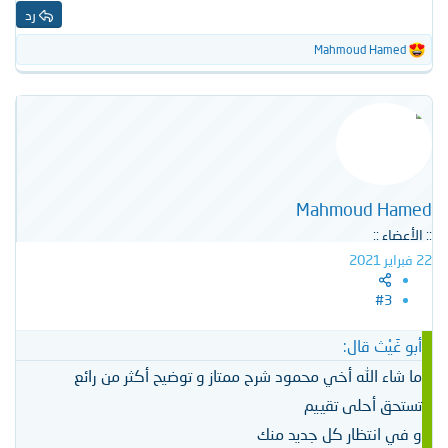
رد
Mahmoud Hamed
ا
ل
ت
ف
ا
ع
ل
ا
ت
Mahmoud Hamed
:
:: الأعضاء ::
22 فبراير 2021
#3
أبو غَيْث قال:
ما شاء الله أخي محمود شرح ممتاز و توضيح أكثر من رائع
تستحق أحلى تقييم
و في انتظار كل جديد منك