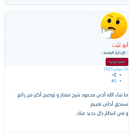
ل
ت
ف
ا
ع
ل
ا
ت
أبو غَيْث
:
:: الإدارة العامة ::
طاقم الإدارة
22 فبراير 2021
#2
ما شاء الله أخي محمود شرح ممتاز و توضيح أكثر من رائع
تستحق أحلى تقييم
و في انتظار كل جديد منك