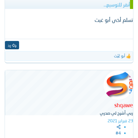
أنقر للتوسيع...
تسلم أخي أبو غيث
رد
أبو غَيْث
ا
ل
ت
ف
ا
ع
ل
ا
ت
shqawe
:
ربي أشرح لي صدري
23 فبراير 2021
#4