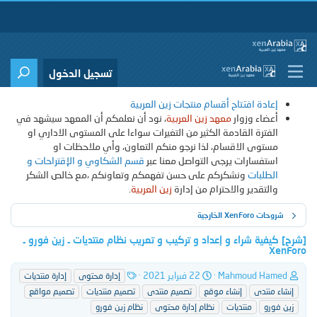
تسجيل الدخول
إعادة افتتاح أقسام منتجات زين العربية
أعضاء وزوار
معهد زين العربية
، نود أن نعلمكم أن المعهد سيشهد في
الفترة القادمة الكثير من التغيرات سواءا على المستوى الاداري او
مستوى الاقسام، لذا نرجو منكم التعاون، وأي ملاحظات او
استفسارات يرجى التواصل معنا عبر
قسم الشكاوي و الإقتراحات و
الطلبات
ونشكركم على حسن تفهمكم وتعاونكم ،مع خالص الشكر
والتقدير والاحترام من إدارة
زين العربية
.
شروحات XenForo الخارجية
[شرح] كيفية شراء و إعداد و تركيب و تعريب نظام منتديات ـ زين فورو ـ
XenForo
ب
ت
ا
Mahmoud Hamed
22 فبراير 2021
إدارة محتوى
إدارة منتديات
ا
ا
ل
إنشاء منتدى
إنشاء موقع
تصميم منتدى
تصميم منتديات
تصميم مواقع
د
ر
و
زين فورو
منتديات
نظام إدارة محتوى
نظام زين فورو
ئ
ي
س