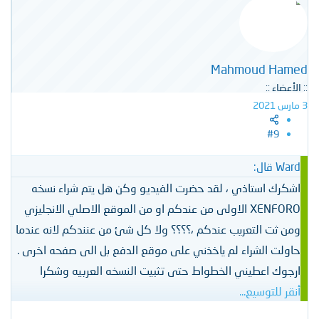
Mahmoud Hamed
:: الأعضاء ::
3 مارس 2021
#9
Ward قال:
اشكرك استاذي ، لقد حضرت الفيديو وكن هل يتم شراء نسخه
XENFORO الاولى من عندكم او من الموقع الاصلي الانجليزي
ومن ثت التعريب عندكم ،؟؟؟؟ ولا كل شئ من عنندكم لانه عندما
حاولت الشراء لم ياخذني على موقع الدفع بل الى صفحه اخرى .
ارجوك اعطيني الخطواط حتى تثبيت النسخه العربيه وشكرا
أنقر للتوسيع...