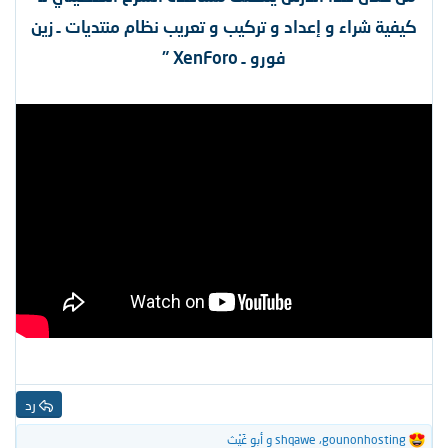
كيفية شراء و إعداد و تركيب و تعريب نظام منتديات ـ زين
فورو ـ XenForo "
رد
gounonhosting
،
shqawe
و
أبو غَيْث
ا