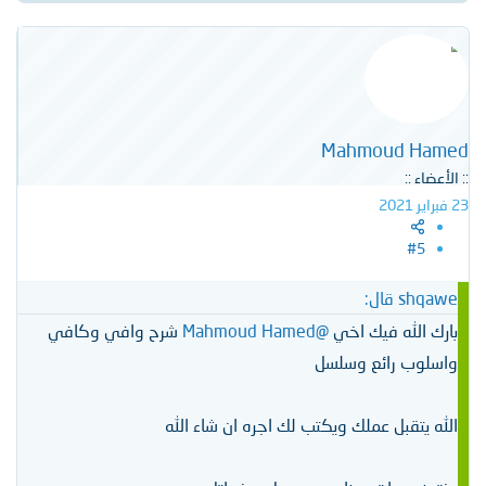
ل
ت
ف
ا
ع
ل
ا
ت
Mahmoud Hamed
:
:: الأعضاء ::
23 فبراير 2021
#5
shqawe قال:
بارك الله فيك اخي
@Mahmoud Hamed
شرح وافي وكافي
واسلوب رائع وسلسل
الله يتقبل عملك ويكتب لك اجره ان شاء الله