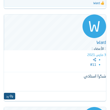
Ward
ا
ل
ت
ف
W
ا
ع
ل
ا
ت
Ward
:
:: الأعضاء ::
3 مارس 2021
#11
شكرا استاذي
رد