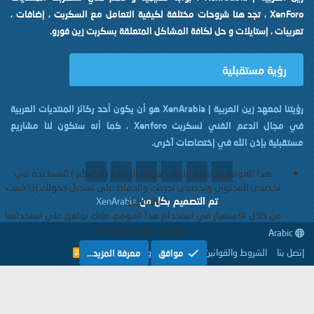
XenForo ، تجد هنا شروحات مختلفة لكيفية التعامل مع السكربت ، إضافات ،
تعريبات ، إستايلات و حل لكافة المشاكل المتعلقة بسكربت زين فورو.
رؤية مستقبلية
رؤيتنا لمعهد زين العربية | XenArabia هو أن يكون أحد ركائز المنتديات العربية
في مجال الدعم الفني لسكربت Xenforo ، كما أنه ستكون لنا مشاريع
مستقبلية بإذن الله في إختصاصات آخرى.
هذا الموقع يستخدم ملفات تعريف الارتباط (الكوكيز ) للمساعدة في
تخصيص المحتوى وتخصيص تجربتك والحفاظ على تسجيل دخولك إذا قمت
تم التصميم بكل
من
بالتسجيل.
XenArabia
من خلال الاستمرار في استخدام هذا الموقع، فإنك توافق على استخدامنا
لملفات تعريف الارتباط.
Arabic
إتصل بنا
الشروط والقوانين
سياسة الخصوصية
مساعدة
موافق
معرفة المزيد…
R
S
S