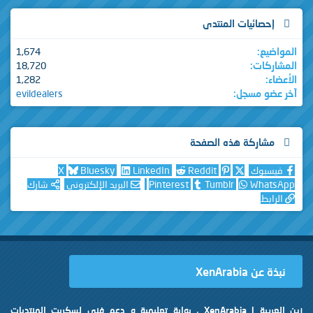
إحصائيات المنتدى
المواضيع
1,674
المشاركات
18,720
الأعضاء
1,282
آخر عضو مسجل
evildealers
مشاركة هذه الصفحة
فيسبوك
Reddit
LinkedIn
Bluesky
X
WhatsApp
Tumblr
Pinterest
البريد الإلكتروني
شارك
الرابط
نبذة عن XenArabia
زين العربية | XenArabia ، بوابة تعليمية و دعم فني لسكربت المنتديات