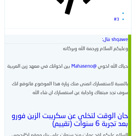
#3
shqawe قال:
وعليكم السلام ورحمة الله وبركاته
حياك الله اخوي
@Mahaseno
بين اخوانك في معهد زين العربية
بالنسبة ﻻستفسارك اتمنى منك زيارة هذا الموضوع فاتوقع انك
سوف تجد مبتغاك واجابة عن استفسارك ان شاء الله
حان الوقت لتخلي عن سكريبت الزين فورو
بعد تجربة 6 سنوات (تقييم)
السلام عليكم لقد عملت منذ سنوات على بناء موقع اكايديمي