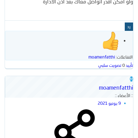
ولو امكن اقدر اتواصل معاك بعد اذن الادارة
رد
التفاعلات:
moamenfatthi
تأييد
0
تصويت سلبي
M
moamenfatthi
:: الأعضاء ::
9 يونيو 2021