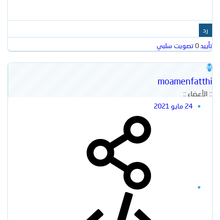
رد
تأييد
0
تصويت سلبي
M
moamenfatthi
:: الأعضاء ::
24 مايو 2021