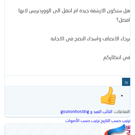
هل ستكون الارشفة جيدة ام انتقل الى الووردبريس لانها
افضل؟
برجاء الانصاف واسداء النصح في الاجابة
في انتظاركم
رد
التفاعلات:
النائب العبد
و
gounonhosting
ترتيب حسب التاريخ
ترتيب حسب الأصوات