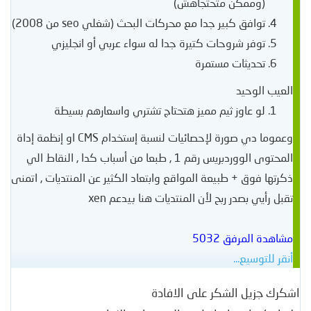
(وممكن متحتجاهش)
توافق كبير جدا مع محركات البحث (شغلي seo من 2008)
توفر شروحات كتيرة جدا له سواء عربي أو انجليزي
تحديثات مستمرة
العيب الوحيد
لو عاوز ثيم مميز هتحتاج تشتري واسعارهم بسيطة
وعموما دي صورة لإحصائيات لنسبة إستخدام CMS او إنظمة إداة
المحتوى الووردبريس رقم 1 , طبعا من أسباب كدا , النقاط الي
ذكرتها فوق + طبيعة المواقع وابتعاد الكثير عن المنتديات , اتمنى
تقبل رأيي بصدر ربح لأن المنتديات هنا بيدعم xen
مشاهدة المرفق 5032
أنقر للتوسيع...
اشكرك جزيل الشكر على الافادة