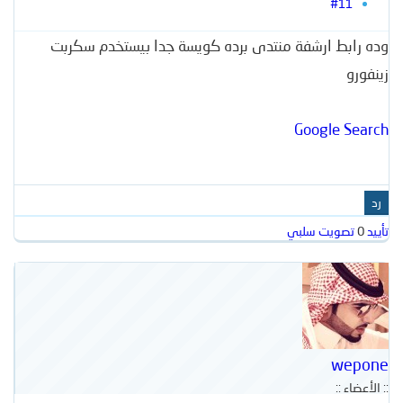
#11
وده رابط ارشفة منتدى برده كويسة جدا بيستخدم سكربت
زينفورو
Google Search
رد
تأييد
0
تصويت سلبي
wepone
:: الأعضاء ::