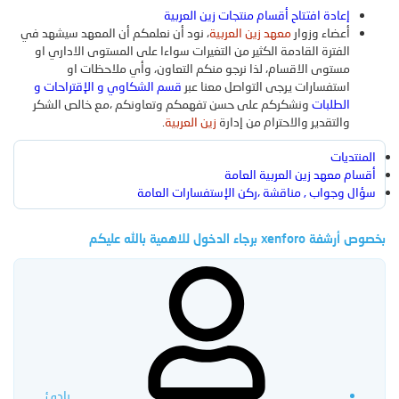
المحتوى المُميز
المشاركات الجديدة
جديد الميديا
تعليقات
إعادة افتتاح أقسام منتجات زين العربية
المنتجات
أعضاء وزوار
معهد زين العربية
، نود أن نعلمكم أن المعهد سيشهد في
الوسائط الجديدة
منتجات جديدة
آخر النشاطات
الفترة القادمة الكثير من التغيرات سواءا على المستوى الاداري او
جديد الوسائط
التعليقات الجديدة
بحث بالوسائط
مستوى الاقسام، لذا نرجو منكم التعاون، وأي ملاحظات او
استفسارات يرجى التواصل معنا عبر
قسم الشكاوي و الإقتراحات و
تسجيل
البحث
الطلبات
ونشكركم على حسن تفهمكم وتعاونكم ،مع خالص الشكر
أحدث المراجعات
البحث عن المنتجات
والتقدير والاحترام من إدارة
زين العربية
.
الدخول
المنتديات
بحث بالعناوين فقط
أقسام معهد زين العربية العامة
سؤال وجواب , مناقشة ،ركن الإستفسارات العامة
بخصوص أرشفة xenforo برجاء الدخول للاهمية بالله عليكم
بواسطة:
بادئ