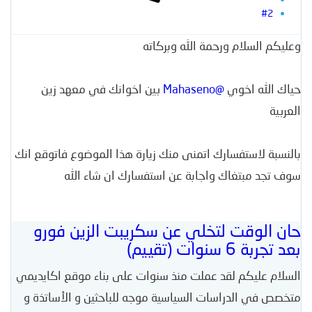
#2
وعليكم السلام ورحمة الله وبركاته
حياك الله اخوي
@Mahaseno
بين اخوانك في معهد زين
العربية
بالنسبة ﻻستفسارك اتمنى منك زيارة هذا الموضوع فاتوقع انك
سوف تجد مبتغاك واجابة عن استفسارك ان شاء الله
حان الوقت لتخلي عن سكريبت الزين فورو
بعد تجربة 6 سنوات (تقييم)
السلام عليكم لقد عملت منذ سنوات على بناء موقع اكايديمي
متخصص في الدراسات السياسية موجه للباحثين و الأساتذة و