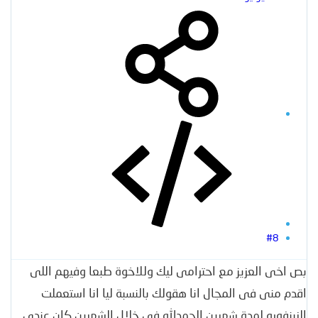
#8
بص اخى العزيز مع احترامى ليك وللاخوة طبعا وفيهم اللى
اقدم منى فى المجال انا هقولك بالنسبة ليا انا استعملت
الزينفورو لمدة شهرين الحمدلله فى خلال الشهرين كان عندى