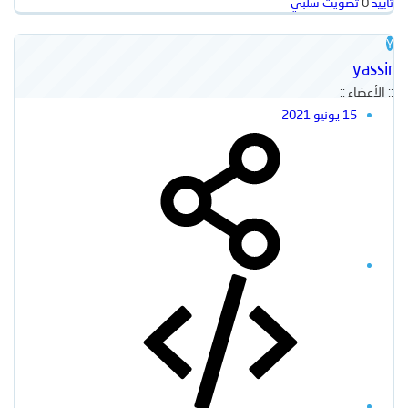
تأييد
0
تصويت سلبي
Y
yassir
:: الأعضاء ::
15 يونيو 2021