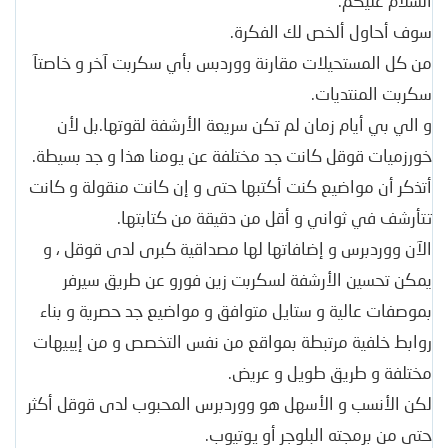
السلام عليكم.
سوف أحاول ألخص لك الفكرة.
من كل المستحيلات مقارنة ووردبس بأي سكربت آخر و خاصتآ
سكربت المنتديات.
و الي بي أيام زمان لم تكن سريعة الأرشفة لقوتها.بل لأن
خورزميات قوقل كانت جد مختلفة عن يومنا هذا و جد بسيطة.
أتذكر أن مواضيع كنت أكتبها حتى و إن كانت منقولة و كانت
تتأرشف في ثواني و أقل من دقيقة من كتابتها.
الآن ووردبرس و إضافاتها لها مصداقية كبرى لدى قوقل ، و
يمكن تحسين الأرشفة لسكربت زين فورو عن طريق سيرفر
بموصفات عالية و ستايل متوافق و مواضيع جد حصرية و بناء
روابط خلفية مرتبطة بمواقع من نفس التخصص و من إيبيهات
مختلفة و طريق طويل و عريض.
لكن الأنسب و الأسهل هو ووردبرس المحبوب لدى قوقل أكثر
حتى من برمجته البلوجر أو يوتيوب.