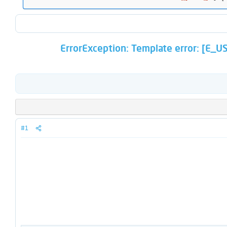
ErrorException: Template error: [E_USER
#1