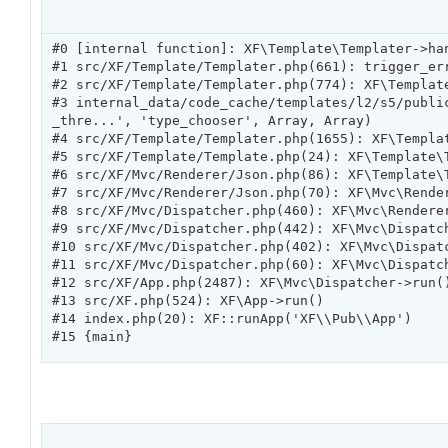
#0 [internal function]: XF\Template\Templater->ha
#1 src/XF/Template/Templater.php(661): trigger_err
#2 src/XF/Template/Templater.php(774): XF\Templat
#3 internal_data/code_cache/templates/l2/s5/publi
_thre...', 'type_chooser', Array, Array)

#4 src/XF/Template/Templater.php(1655): XF\Templa
#5 src/XF/Template/Template.php(24): XF\Template\
#6 src/XF/Mvc/Renderer/Json.php(86): XF\Template\T
#7 src/XF/Mvc/Renderer/Json.php(70): XF\Mvc\Rende
#8 src/XF/Mvc/Dispatcher.php(460): XF\Mvc\Rendere
#9 src/XF/Mvc/Dispatcher.php(442): XF\Mvc\Dispatc
#10 src/XF/Mvc/Dispatcher.php(402): XF\Mvc\Dispat
#11 src/XF/Mvc/Dispatcher.php(60): XF\Mvc\Dispatch
#12 src/XF/App.php(2487): XF\Mvc\Dispatcher->run()
#13 src/XF.php(524): XF\App->run()

#14 index.php(20): XF::runApp('XF\\Pub\\App')

#15 {main}