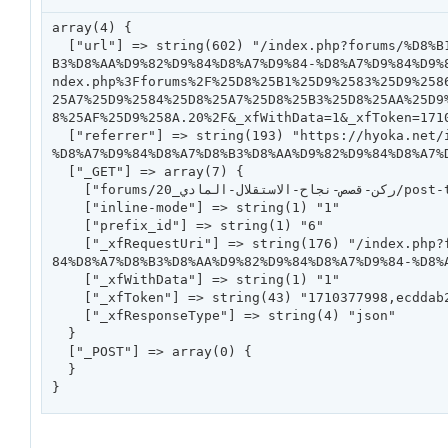
array(4) {

  ["url"] => string(602) "/index.php?forums/%D8%B1%D9%83%D9%86-%D9%82%D8%B5%D8%B5-%D9%86%D8%AC%D8%A7%D8%AD-%D8%A7%D9%84%D8%A7%D8%
B3%D8%AA%D9%82%D9%84%D8%A7%D9%84-%D8%A7%D9%84%D9%
ndex.php%3Fforums%2F%25D8%25B1%25D9%2583%25D9%258
25A7%25D9%2584%25D8%25A7%25D8%25B3%25D8%25AA%25D9
8%25AF%25D9%258A.20%2F&_xfWithData=1&_xfToken=171
  ["referrer"] => string(193) "https://hyoka.net/index.php?forums/%D8%B1%D9%83%D9%86-%D9%82%D8%B5%D8%B5-%D9%86%D8%AC%D8%A7%D8%AD-
%D8%A7%D9%84%D8%A7%D8%B3%D8%AA%D9%82%D9%84%D8%A7%D
  ["_GET"] => array(7) {

    ["forums/ركن-قصص-نجاح-الاستقلال-المادي_20/post-thread"] => string(0) ""

    ["inline-mode"] => string(1) "1"

    ["prefix_id"] => string(1) "6"

    ["_xfRequestUri"] => string(176) "/index.php?forums/%D8%B1%D9%83%D9%86-%D9%82%D8%B5%D8%B5-%D9%86%D8%AC%D8%A7%D8%AD-%D8%A7%D9%
84%D8%A7%D8%B3%D8%AA%D9%82%D9%84%D8%A7%D9%84-%D8%A
    ["_xfWithData"] => string(1) "1"

    ["_xfToken"] => string(43) "1710377998,ecddab2488ee8e77b7616077452b4f16"

    ["_xfResponseType"] => string(4) "json"

  }

  ["_POST"] => array(0) {

  }

}