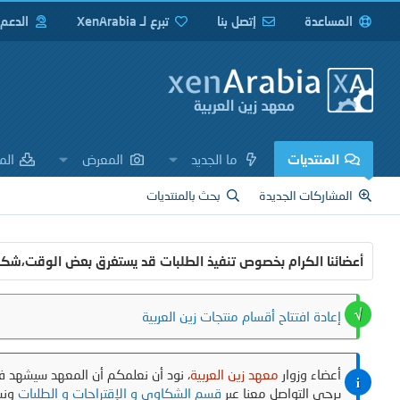
المساعدة
إتصل بنا
تبرع لـ XenArabia
الدعم
المنتديات
ما الجديد
المعرض
الم
المشاركات الجديدة
بحث بالمنتديات
أعضائنا الكرام بخصوص تنفيذ الطلبات قد يستغرق بعض الوقت،شك
إعادة افتتاح أقسام منتجات زين العربية
أعضاء وزوار
معهد زين العربية
، نود أن نعلمكم أن المعهد سيشهد في
يرجى التواصل معنا عبر
قسم الشكاوي و الإقتراحات و الطلبات
ونش