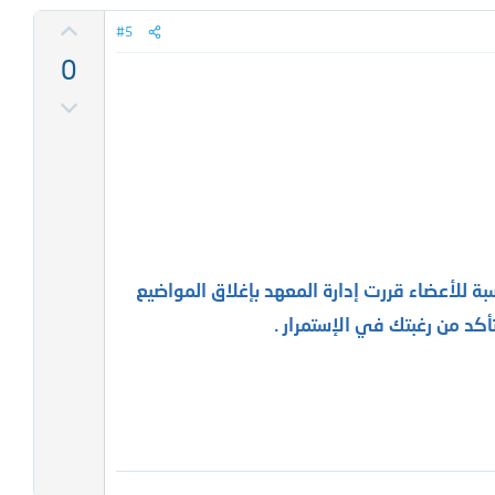
ي
ت
#5
أ
0
ي
ت
ي
ص
د
و
ي
ت
س
ل
ب
ة للأعضاء قررت إدارة المعهد بإغلاق المواضيع
ي
كد من رغبتك في الإستمرار .