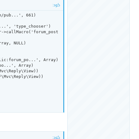
كود:
/pub...', 661)

..', 'type_chooser')

r->callMacro('forum_post
ray, NULL)

ic:forum_po...', Array)

o...', Array)

vc\Reply\View))

\Mvc\Reply\View))

كود: