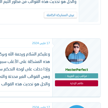
والحل هو تحديث هذه القوالب من مطور الثيم ا
عرض المشاركة الكاملة
17 مارس 2024
وعليكم السَلام ورحمة الله وبركا
هذه المشكلة على الأغلب سببها
وإذا دخلت على لوحة التحكم ست
MesterPerfect
وهي القوالب الغير محدثة والت
:: مراقب زين العربية ::
والحل هو تحديث هذه القوالب م
طاقم الإدارة
17 مارس 2024