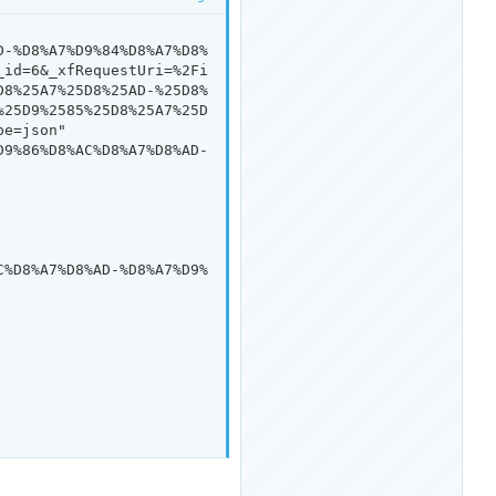
_id=6&_xfRequestUri=%2Fi
D8%25A7%25D8%25AD-%25D8%
%25D9%2585%25D8%25A7%25D
e=json"
