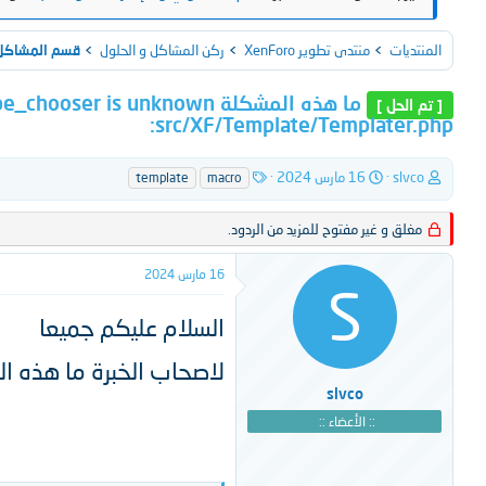
المنتديات
منتدى تطوير XenForo
ركن المشاكل و الحلول
قسم المشاكل و
ما هذه المشكلة s unknown
[ تم الحل ]
src/XF/Template/Templater.php:
ب
ت
ا
slvco
16 مارس 2024
template
macro
ا
ا
ل
د
ر
و
مغلق و غير مفتوح للمزيد من الردود.
ئ
ي
س
ا
خ
و
ل
ا
م
16 مارس 2024
S
م
ل
و
ب
السلام عليكم جميعا
ض
د
و
ء
لاصحاب الخبرة ما هذه ال
ع
slvco
:: الأعضاء ::