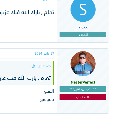
S
تمام , بارك الله فيك عزي
slvco
:: الأعضاء ::
17 مارس 2024
slvco قال:
تمام , بارك الله فيك ع
MesterPerfect
:: مراقب زين العربية ::
العفو
طاقم الإدارة
بالتوفيق