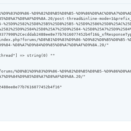
85%D8%A7%D8%AF%D9%8A.20/post-thread&inline-mode=1&prefix
6-%25D9%2582%25D8%25B5%25D8%25B5-%25D9%2586%25D8%25AC%25
%2582%25D9%2584%25D8%25A7%25D9%2584-%25D8%25A7%25D9%2584
0377998%2Cecddab2488ee8e77b7616077452b4f16&_xfResponseTyp
9%84-%D8%A7%D9%84%D9%85%D8%A7%D8%AF%D9%8A.20/"

7%D9%84%D9%85%D8%A7%D8%AF%D9%8A.20/"
