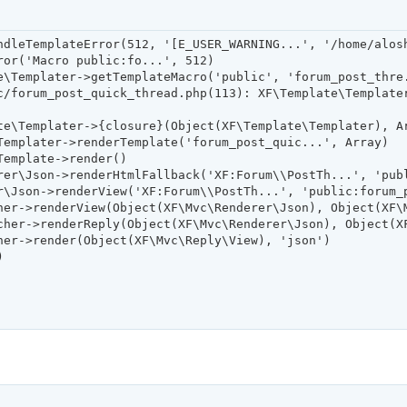
ndleTemplateError(512, '[E_USER_WARNING...', '/home/alosh
or('Macro public:fo...', 512)

e\Templater->getTemplateMacro('public', 'forum_post_thre.
c/forum_post_quick_thread.php(113): XF\Template\Template
te\Templater->{closure}(Object(XF\Template\Templater), Ar
Templater->renderTemplate('forum_post_quic...', Array)

emplate->render()

rer\Json->renderHtmlFallback('XF:Forum\\PostTh...', 'publ
r\Json->renderView('XF:Forum\\PostTh...', 'public:forum_p
her->renderView(Object(XF\Mvc\Renderer\Json), Object(XF\M
cher->renderReply(Object(XF\Mvc\Renderer\Json), Object(XF
er->render(Object(XF\Mvc\Reply\View), 'json')


