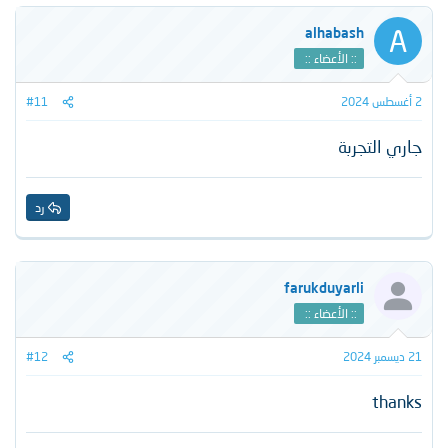
A
alhabash
:: الأعضاء ::
2 أغسطس 2024
#11
جاري التجربة
رد
farukduyarli
:: الأعضاء ::
21 ديسمبر 2024
#12
thanks