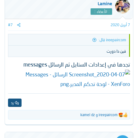
Lamine
:: الأعضاء ::
7 أبريل 2020
#7
ireepaircom قال:
فين دا دورت
تجدها في إعدادات الستايل ثم الرسائل messages
رد
ireepaircom
و
kamel dz
ا
ل
ت
ف
ا