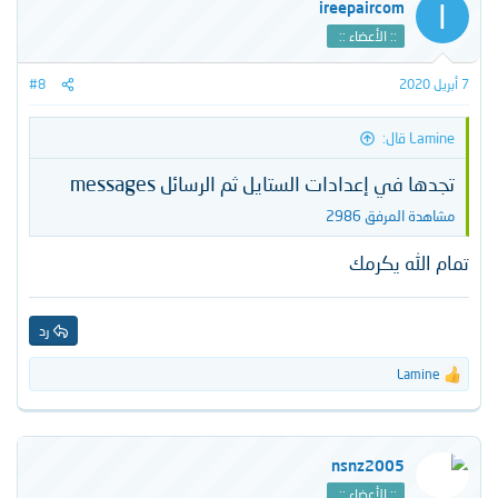
I
ireepaircom
ع
:: الأعضاء ::
ل
ا
ت
7 أبريل 2020
#8
:
Lamine قال:
تجدها في إعدادات الستايل ثم الرسائل messages
مشاهدة المرفق 2986
تمام الله يكرمك
رد
Lamine
ا
ل
ت
ف
ا
nsnz2005
ع
:: الأعضاء ::
ل