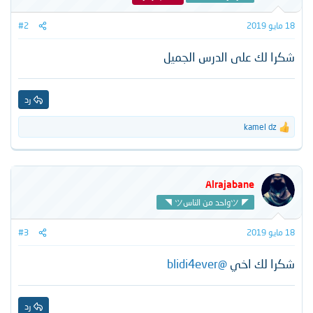
ا
ت
18 مايو 2019
#2
:
شكرا لك على الدرس الجميل
رد
kamel dz
ا
ل
ت
ف
ا
Alrajabane
ع
◥ ツواحد من الناسツ ◤
ل
ا
ت
18 مايو 2019
#3
:
شكرا لك اخي
@blidi4ever
رد