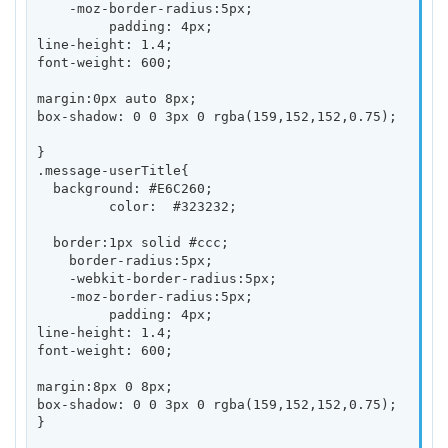
    -moz-border-radius:5px;

         padding: 4px;   

line-height: 1.4;

font-weight: 600;

margin:0px auto 8px;

box-shadow: 0 0 3px 0 rgba(159,152,152,0.75);

}

.message-userTitle{

  background: #E6C260;

         color:  #323232; 

  border:1px solid #ccc;

    border-radius:5px;

    -webkit-border-radius:5px;

    -moz-border-radius:5px;

         padding: 4px;   

line-height: 1.4;

font-weight: 600;

margin:8px 0 8px;

box-shadow: 0 0 3px 0 rgba(159,152,152,0.75);

}
