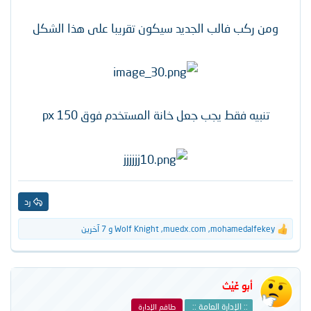
ومن ركب فالب الجديد سيكون تقريبا على هذا الشكل
تنبيه فقط يجب جعل خانة المستخدم فوق 150 px
رد
mohamedalfekey
,
muedx.com
,
Wolf Knight
و 7 آخرين
ا
ل
ت
ف
ا
أبو غَيْث
ع
ل
:: الإدارة العامة ::
طاقم الإدارة