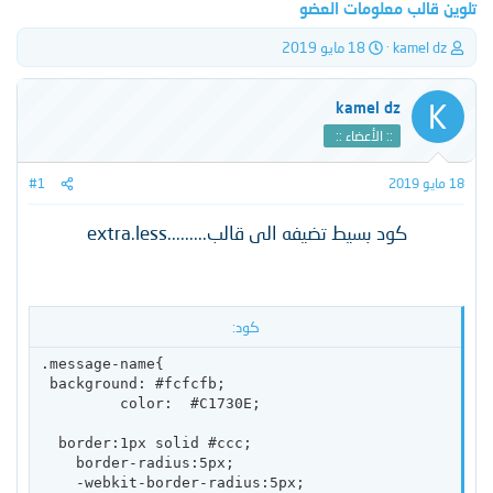
تلوين قالب معلومات العضو
ب
ت
kamel dz
18 مايو 2019
ا
ا
د
ر
ئ
ي
K
kamel dz
ا
خ
:: الأعضاء ::
ل
ا
م
ل
18 مايو 2019
#1
و
ب
ض
د
و
ء
كود بسيط تضيفه الى قالب.........extra.less
ع
كود:
.message-name{

 background: #fcfcfb;

         color:  #C1730E; 

  border:1px solid #ccc;

    border-radius:5px;

    -webkit-border-radius:5px;
