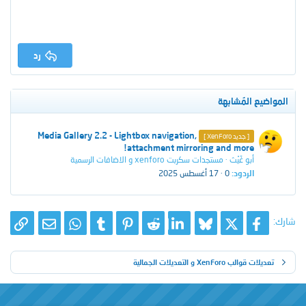
رد
المواضيع المُشابهة
م
Media Gallery 2.2 - Lightbox navigation,
[ جديد XenForo ]
attachment mirroring and more!
ث
أبو غَيْث
مستجدات سكربت xenforo و الاضافات الرسمية
ب
الردود
0
17 أغسطس 2025
ت
شارك:
X
فيسبوك
Bluesky
LinkedIn
Reddit
Pinterest
Tumblr
WhatsApp
الرا
البريد الإلك
تعديلات قوالب XenForo و التعديلات الجمالية