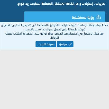
تعريبات ، إستايلات و حل لكافة المشاكل المتعلقة بسكربت زين فورو.
رؤية مستقبلية
هذا الموقع يستخدم ملفات تعريف الارتباط (الكوكيز ) للمساعدة في تخصيص المحتوى وتخصيص
تجربتك والحفاظ على تسجيل دخولك إذا قمت بالتسجيل.
رؤيتنا لمعهد زين العربية | XenArabia هو أن يكون أحد ركائز المنتديات العربية
من خلال الاستمرار في استخدام هذا الموقع، فإنك توافق على استخدامنا لملفات تعريف
في مجال الدعم الفني لسكربت Xenforo ، كما أنه ستكون لنا مشاريع
الارتباط.
مستقبلية بإذن الله في إختصاصات آخرى.
موافق
معرفة المزيد…
تم التصميم بكل
من
XenArabia
Arabic
إتصل بنا
الشروط والقوانين
سياسة الخصوصية
مساعدة
R
S
S