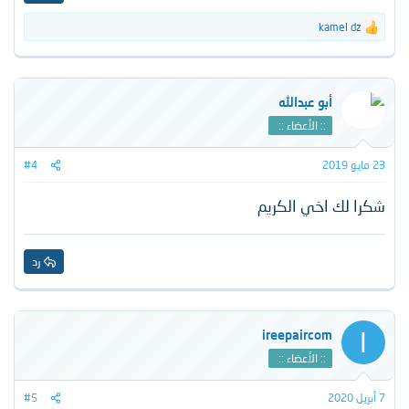
kamel dz
ا
ل
ت
ف
ا
أبو عبدالله
ع
:: الأعضاء ::
ل
ا
ت
23 مايو 2019
#4
:
شكرا لك اخي الكريم
رد
I
ireepaircom
:: الأعضاء ::
7 أبريل 2020
#5