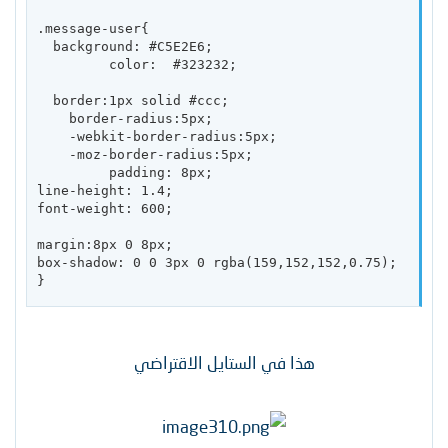
.message-user{

  background: #C5E2E6;

         color:  #323232; 

  border:1px solid #ccc;

    border-radius:5px;

    -webkit-border-radius:5px;

    -moz-border-radius:5px;

         padding: 8px;   

line-height: 1.4;

font-weight: 600;

margin:8px 0 8px;

box-shadow: 0 0 3px 0 rgba(159,152,152,0.75);

}
هذا في الستايل الاقتراضي