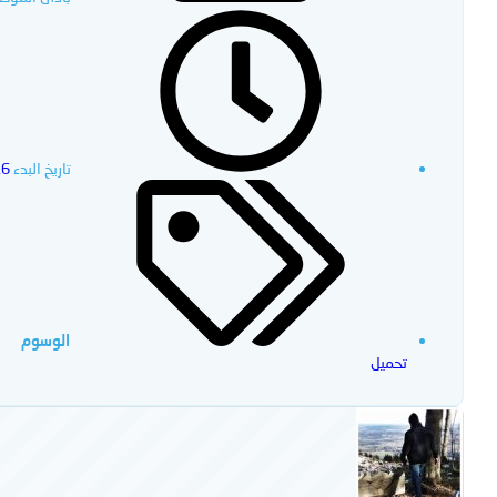
تاريخ البدء
16 أبريل
الوسوم
تحميل