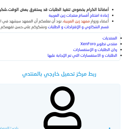
المحتوى المُميز
المشاركات الجديدة
جديد الميديا
تعليقات الوسائط 
أعضائنا الكرام بخصوص تنفيذ الطلبات قد يستغرق بعض الوقت،شكر
المنتجات
إعادة افتتاح أقسام منتجات زين العربية
جديد الوسائط
التعليقات الجديدة
بحث بالوسائط
أعضاء وزوار
معهد زين العربية
، نود أن نعلمكم أن المعهد سيشهد في الف
قسم الشكاوي و الإقتراحات و الطلبات
ونشكركم على حسن تفهمكم وتعا
تسجيل الدخول
تسجيل
ما الجديد
البحث
أحدث المراجعات
البحث عن المنتجات
المنتديات
منتدى تطوير XenForo
ركن الطلبات و الإستفسارات
الطلبات و الاستفسارات التي تم الإجابة عليها
ربط مركز تحميل خارجي بالمنتدي
[ تم الحل ]
بحث بالعناوين 
بواسطة:
بادئ الموض