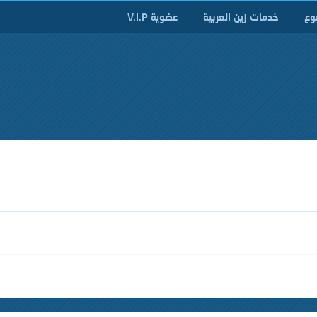
وع
خدمات زين العربية
عضوية V.I.P