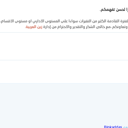
الجديدة
منتجات جديدة
آخر النشاطات
ا لحسن تفهمكم.
ترة القادمة الكثير من التغيرات سواءا على المستوى الاداري او مستوى الاقسام، 
ونكم ،مع خالص الشكر والتقدير والاحترام من إدارة
زين العربية
.
فقط
وع
Binkaddas