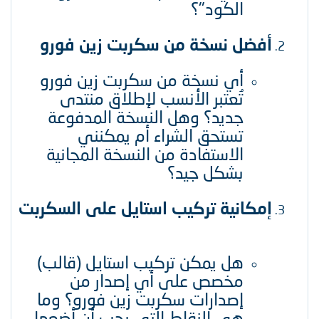
الكود"؟​
أفضل نسخة من سكربت زين فورو
أي نسخة من سكربت زين فورو
تُعتبر الأنسب لإطلاق منتدى
جديد؟ وهل النسخة المدفوعة
تستحق الشراء أم يمكنني
الاستفادة من النسخة المجانية
بشكل جيد؟​
إمكانية تركيب استايل على السكربت
هل يمكن تركيب استايل (قالب)
مخصص على أي إصدار من
إصدارات سكربت زين فورو؟ وما
هي النقاط التي يجب أن أضعها