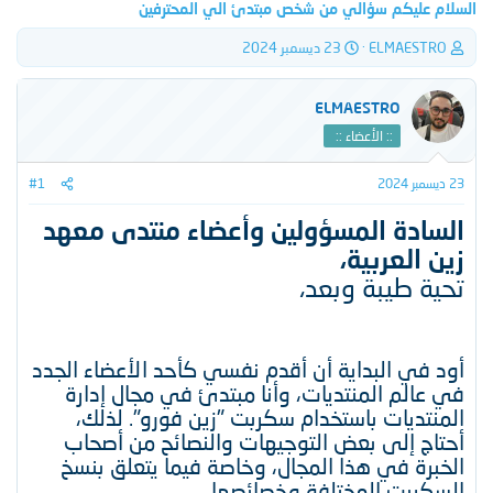
السلام عليكم سؤالي من شخص مبتدئ الي المحترفين
ب
ت
ELMAESTRO
23 ديسمبر 2024
ا
ا
د
ر
ئ
ي
ELMAESTRO
ا
خ
:: الأعضاء ::
ل
ا
م
ل
23 ديسمبر 2024
#1
و
ب
ض
د
السادة المسؤولين وأعضاء منتدى معهد
و
ء
ع
زين العربية،
تحية طيبة وبعد،​
أود في البداية أن أقدم نفسي كأحد الأعضاء الجدد
في عالم المنتديات، وأنا مبتدئ في مجال إدارة
المنتديات باستخدام سكربت "زين فورو". لذلك،
أحتاج إلى بعض التوجيهات والنصائح من أصحاب
الخبرة في هذا المجال، وخاصة فيما يتعلق بنسخ
السكربت المختلفة وخصائصها.​