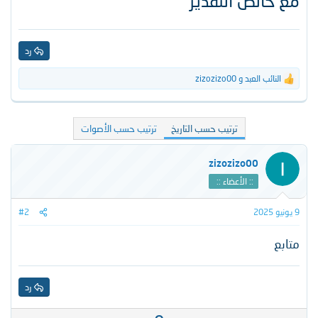
مع خالص التقدير​
رد
النائب العبد
و
zizozizo00
ا
ل
ت
ف
ترتيب حسب التاريخ
ترتيب حسب الأصوات
ا
ع
ل
zizozizo00
ا
ت
:: الأعضاء ::
:
9 يونيو 2025
#2
متابع
رد