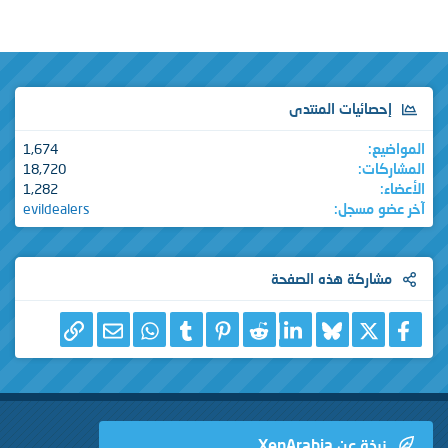
إحصائيات المنتدى
المواضيع
1,674
المشاركات
18,720
الأعضاء
1,282
آخر عضو مسجل
evildealers
مشاركة هذه الصفحة
X
فيسبوك
Bluesky
LinkedIn
Reddit
Pinterest
Tumblr
WhatsApp
الرابط
البريد الإلكتروني
نبذة عن XenArabia