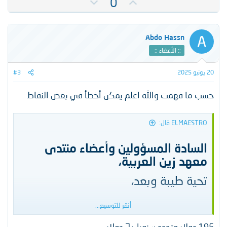
ت
ت
0
أ
ص
ي
و
ي
ي
A
Abdo Hassn
د
ت
:: الأعضاء ::
س
ل
20 يونيو 2025
#3
ب
حسب ما فهمت والله اعلم يمكن أخطأ في بعض النقاط
ي
ELMAESTRO قال:
السادة المسؤولين وأعضاء منتدى
معهد زين العربية،
تحية طيبة وبعد،​
أنقر للتوسيع...
أود في البداية أن أقدم نفسي كأحد الأعضاء
195 دولار وتجدد سنويا ٦٠ دولار