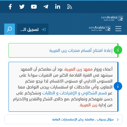
تسجيل الدخول
إعادة افتتاح أقسام منتجات زين العربية
أعضاء وزوار
معهد زين العربية
، نود أن نعلمكم أن المعهد
سيشهد في الفترة القادمة الكثير من التغيرات سواءا على
المستوى الاداري او مستوى الاقسام، لذا نرجو منكم
التعاون، وأي ملاحظات او استفسارات يرجى التواصل معنا
عبر
قسم الشكاوي و الإقتراحات و الطلبات
ونشكركم على
حسن تفهمكم وتعاونكم ،مع خالص الشكر والتقدير والاحترام
من إدارة
زين العربية
.
سؤال وجواب , مناقشة ،ركن الإستفسارات العامة