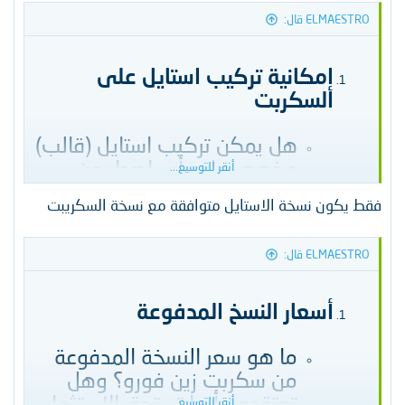
حيث الخصائص والأداء؟​
ELMAESTRO قال:
هل توجد أي مشاكل أو مخاطر
في استخدام النسخة "المنزوعة
إمكانية تركيب استايل على
الكود"؟​
السكربت
هل يمكن تركيب استايل (قالب)
مخصص على أي إصدار من
أنقر للتوسيع...
إصدارات سكربت زين فورو؟ وما
فقط يكون نسخة الاستايل متوافقة مع نسخة السكريبت
هي النقاط التي يجب أن
أضعها في اعتباري عند اختيار
ELMAESTRO قال:
الاستايل المناسب؟​
أسعار النسخ المدفوعة
ما هو سعر النسخة المدفوعة
من سكربت زين فورو؟ وهل
تعتقدون أنها تستحق الاستثمار
أنقر للتوسيع...