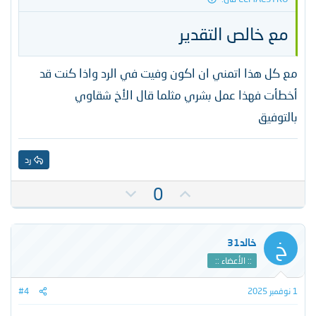
أنني أرغب في اتخاذ القرار الأفضل عند
بدء مشروع المنتدى الخاص بي. أقدر
مع خالص التقدير​
لكم حسن تعاونكم وأتطلع إلى
الاستفادة من خبراتكم في هذا المجال.​
مع كل هذا اتمني ان اكون وفيت في الرد واذا كنت قد
أخطأت فهذا عمل بشري مثلما قال الأخ شقاوي
بالتوفيق
رد
ت
ت
0
أ
ص
ي
و
ي
ي
خ
خالد31
د
ت
:: الأعضاء ::
س
ل
1 نوفمبر 2025
#4
ب