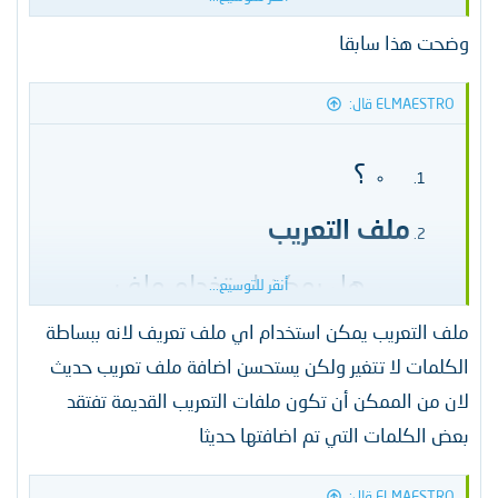
بها لإنشاء منتدى بشكل
وضحت هذا سابقا
احترافي؟​
ELMAESTRO قال:
استخدام النسخ المجانية
هل هناك أي ضرر في استخدام
؟​
النسخة المجانية من سكربت
زين فورو؟ أم أن ذلك قد يؤثر
ملف التعريب
سلباً على أداء المنتدى أو
يتسبب في مشكلات أمنية​
هل يمكن استخدام ملف
أنقر للتوسيع...
التعريب الخاص بأي إصدار مع
ملف التعريب يمكن استخدام اي ملف تعريف لانه ببساطة
أي نسخة من سكربت زين فورو،
أم أن هناك ملفات تعريب
الكلمات لا تتغير ولكن يستحسن اضافة ملف تعريب حديث
مخصصة لكل إصدار؟​
لان من الممكن أن تكون ملفات التعريب القديمة تفتقد
بعض الكلمات التي تم اضافتها حديثا
أتمنى أن أتمكن من الحصول على
إجابات شافية لجميع هذه الأسئلة، حيث
ELMAESTRO قال: