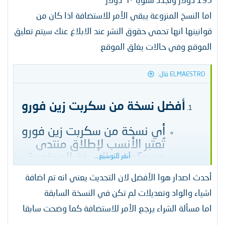
الجدد في عالم المنتديات، وأنا مبتدئ في مجال
إدارة المنتديات باستخدام سكربت "زين فورو".
اما النسخ المنزوعة يبقي الأمر للاستضافة اذا كان من
لذلك، أحتاج إلى بعض التوجيهات والنصائح من
قوانينها انها تحمي حقوق النشر عند الابلاغ عنك سيتم تعليق
أصحاب الخبرة في هذا المجال، وخاصة فيما
يتعلق بنسخ السكربت المختلفة وخصائصها.​
الموقع وفي حالات يغلق الموقع
ELMAESTRO قال:
لدي بعض الأسئلة التي أود أن أطرحها
عليكم:​
أفضل نسخة من سكربت زين فورو
أي نسخة من سكربت زين فورو
الفرق بين النسخة المدفوعة
تُعتبر الأنسب لإطلاق منتدى
والنسخة منزوعة الكود
جديد؟ وهل النسخة المدفوعة
أنقر للتوسيع...
تستحق الشراء أم يمكنني
ما هو المقصود بالنسخة
أحدث اصدار هوا الأفضل لان التحديث يعني انه تم اضافة
الاستفادة من النسخة المجانية
"المدفوعة" من سكربت زين
اشياء والواد وتعديلات لم تكن في النسخة السابقة
بشكل جيد؟​
فورو؟ وهل هي أفضل من
اما مسألة الشراء يرجع الأمر للاستضافة كما وضحت سابقا
النسخة "المنزوعة الكود" من