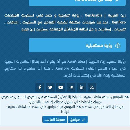
زين العربية | XenArabia ، بوابة تعليمية و دعم فني لسكربت المنتديات
XenForo ، تجد هنا شروحات مختلفة لكيفية التعامل مع السكربت ، إضافات ،
تعريبات ، إستايلات و حل لكافة المشاكل المتعلقة بسكربت زين فورو.
رؤية مستقبلية
رؤيتنا لمعهد زين العربية | XenArabia هو أن يكون أحد ركائز المنتديات العربية
في مجال الدعم الفني لسكربت Xenforo ، كما أنه ستكون لنا مشاريع
مستقبلية بإذن الله في إختصاصات آخرى.
هذا الموقع يستخدم ملفات تعريف الارتباط (الكوكيز ) للمساعدة في تخصيص المحتوى وتخصيص
تم التصميم بكل
من
XenArabia
تجربتك والحفاظ على تسجيل دخولك إذا قمت بالتسجيل.
من خلال الاستمرار في استخدام هذا الموقع، فإنك توافق على استخدامنا لملفات تعريف
الارتباط.
Arabic
موافق
معرفة المزيد…
إتصل بنا
الشروط والقوانين
سياسة الخصوصية
مساعدة
R
S
S