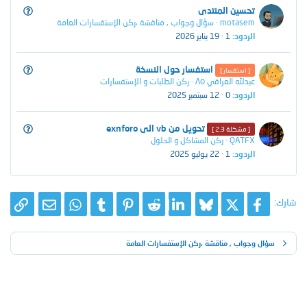
س
تحسين المنتدى
motasem
سؤال وجواب , مناقشة ،ركن الإستفسارات العامة
ؤ
الردود
1
19 يناير 2026
ا
ل
س
استفسار حول النسخة
[ استفسار ]
عبدلله العراقي ٨٥
ركن الطلبات و الإستفسارات
ؤ
الردود
0
12 سبتمبر 2025
ا
ل
س
تحويل من vb الى exnforo
[ مشكلة 2.3 ]
QATFX
ركن المشاكل و الحلول
ؤ
الردود
1
22 يوليو 2025
ا
ل
شارك:
X
فيسبوك
Bluesky
LinkedIn
Reddit
Pinterest
Tumblr
WhatsApp
الرا
البريد الإلك
سؤال وجواب , مناقشة ،ركن الإستفسارات العامة