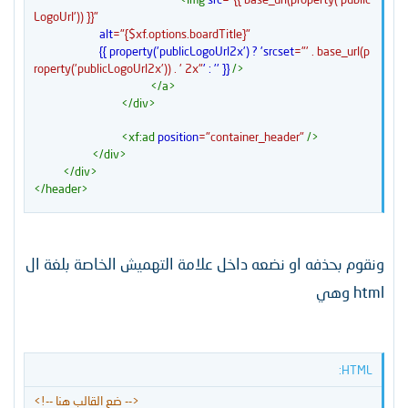
LogoUrl')) }}
"
alt
=
"
{$xf.options.boardTitle}
"
{{
property('publicLogoUrl2x')
?
'srcset
=
"
'
 . base_url(p
roperty('publicLogoUrl2x')) . ' 2x
"
'
:
''
}}
/>
</
a
>
</
div
>
<
xf:
ad
position
=
"
container_header
"
/>
</
div
>
</
div
>
</
header
>
ونقوم بحذفه او نضعه داخل علامة التهميش الخاصة بلغة ال
html وهي
HTML:
<!-- ضع القالب هنا -->