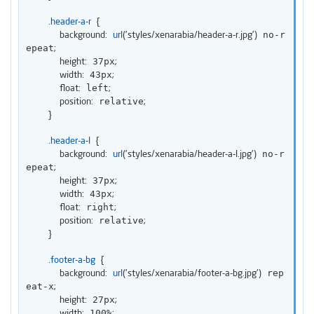
.header-a-r
{
background
:
url
(
'styles/xenarabia/header-a-r.jpg'
)
 no-r
;
epeat
height
:
;
 37px
width
:
;
 43px
float
:
;
 left
position
:
;
 relative
}
.header-a-l
{
background
:
url
(
'styles/xenarabia/header-a-l.jpg'
)
 no-r
;
epeat
height
:
;
 37px
width
:
;
 43px
float
:
;
 right
position
:
;
 relative
}
.footer-a-bg
{
background
:
url
(
'styles/xenarabia/footer-a-bg.jpg'
)
 rep
;
eat-x
height
:
;
 27px
width
:
;
 100%