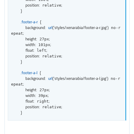
position
:
;
 relative
}
.footer-a-r
{
background
:
url
(
'styles/xenarabia/footer-a-r.jpg'
)
 no-r
;
epeat
height
:
;
 27px
width
:
;
 101px
float
:
;
 left
position
:
;
 relative
}
.footer-a-l
{
background
:
url
(
'styles/xenarabia/footer-a-l.jpg'
)
 no-r
;
epeat
height
:
;
 27px
width
:
;
 39px
float
:
;
 right
position
:
;
 relative
}