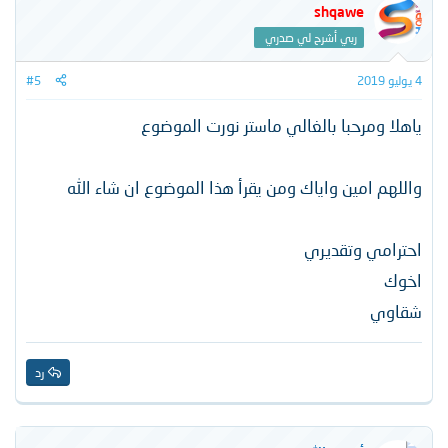
ا
shqawe
ع
ربي أشرح لي صدري
ل
ا
ت
4 يوليو 2019
#5
:
ياهلا ومرحبا بالغالي ماستر نورت الموضوع
واللهم امين واياك ومن يقرأ هذا الموضوع ان شاء الله
احترامي وتقديري
اخوك
شقاوي
رد