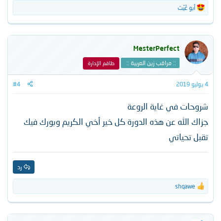
أبو غَيْث
ا
ل
ت
ف
ا
MesterPerfect
ع
ل
:: مراقب زين العربية ::
طاقم الإدارة
ا
ت
4 يوليو 2019
#4
:
شروحات في غاية الروعة
جزاك الله عن هذه الدورة كل خير أخي الكريم وبورك فيك
تقبل تحياتي
رد
shqawe
ا
ل
ت
ف