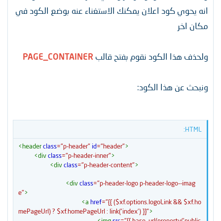
انه يحوي كود اعلان يمكنك الاستغناء عنه بوضع الكود في
مكان اخر
ولحذف هذا الكود نقوم بفتح قالب
PAGE_CONTAINER
ونبحث عن هذا الكود:
HTML:
<
header
class
=
"
p-header
"
id
=
"
header
"
>
<
div
class
=
"
p-header-inner
"
>
<
div
class
=
"
p-header-content
"
>
<
div
class
=
"
p-header-logo p-header-logo--imag
e
"
>
<
a
href
=
"
{{ ($xf.options.logoLink && $xf.ho
mePageUrl) ? $xf.homePageUrl : link('index') }}
"
>
<
img
src
=
"
{{ base_url(property('public