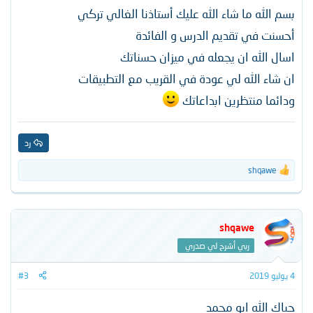
بسم الله ما شاء الله عليك أستاذنا الغالي تركي
أحسنت في تقديم الدرس و الفائدة
اسال الله ان يجعله في ميزان حسناتك
ان شاء الله لي عودة في القريب مع التطبيقات
ودائما منتظرين ابداعاتك
رد
shqawe
ا
ل
ت
ف
ا
shqawe
ع
ربي أشرح لي صدري
ل
ا
ت
4 يوليو 2019
#3
:
حياك الله ابو محمد