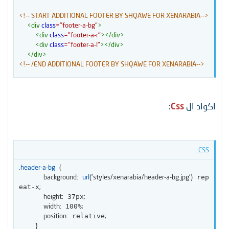
<!-- START ADDITIONAL FOOTER BY SHQAWE FOR XENARABIA-->
<
div
class
=
"
footer-a-bg
"
>
<
div
class
=
"
footer-a-r
"
>
</
div
>
<
div
class
=
"
footer-a-l
"
>
</
div
>
</
div
>
<!-- /END ADDITIONAL FOOTER BY SHQAWE FOR XENARABIA-->
اكواد ال
Css
:
CSS:
.header-a-bg
{
background
:
url
(
'styles/xenarabia/header-a-bg.jpg'
)
 rep
;
eat-x
height
:
;
 37px
width
:
;
 100%
position
:
;
 relative
}