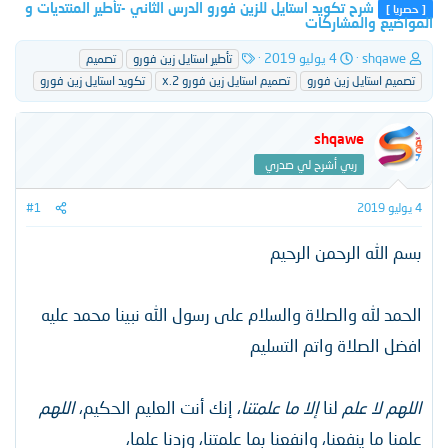
شرح تكويد استايل للزين فورو الدرس الثاني -تأطير المنتديات و
[ حصريا ]
المواضيع والمشاركات
ب
ت
ا
shqawe
4 يوليو 2019
تأطير استايل زين فورو
تصميم
ا
ا
ل
تصميم استايل زين فورو
تصميم استايل زين فورو 2.x
تكويد استايل زين فورو
د
ر
و
ئ
ي
س
ا
خ
و
shqawe
ل
ا
م
م
ل
ربي أشرح لي صدري
و
ب
ض
د
4 يوليو 2019
#1
و
ء
ع
بسم الله الرحمن الرحيم
الحمد لله والصلاة والسلام على رسول الله نبينا محمد عليه
افضل الصلاة واتم التسليم
اللهم لا علم
لنا
إلا ما علمتنا
، إنك أنت العليم الحكيم،
اللهم
علمنا ما ينفعنا، وانفعنا بما علمتنا، وزدنا علما،