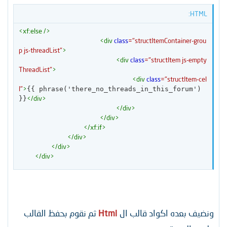
HTML:
<
xf:
else
/>
<
div
class
=
"
structItemContainer-grou
p js-threadList
"
>
<
div
class
=
"
structItem js-empty
ThreadList
"
>
<
div
class
=
"
structItem-cel
l
"
>
{{ phrase('there_no_threads_in_this_forum') 
</
div
>
}}
</
div
>
</
div
>
</
xf:
if
>
</
div
>
</
div
>
</
div
>
ونضيف بعده اكواد قالب ال
Html
ثم نقوم بحفظ القالب