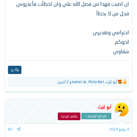
ان اصبت فهذا من فضل الله علي وان اخطأت فأعذروني
فجل من لا يخطأ
احترامي وتقديري
اخوكم
شقاوي
رد
أبو غَيْث
,
Msila-Net
,
kamel dz
و 2 آخرين
ا
ل
ت
ف
ا
أبو غَيْث
ع
ل
:: الإدارة العامة ::
طاقم الإدارة
ا
ت
4 يوليو 2019
#2
: