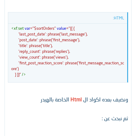
HTML:
<
xf:
set
var
=
"
$sortOrders
"
value
=
"
{{ {

        'last_post_date': phrase('last_message'),

        'post_date': phrase('first_message'),

        'title': phrase('title'),

        'reply_count': phrase('replies'),

        'view_count': phrase('views'),

        'first_post_reaction_score': phrase('first_message_reaction_sc
ore')

    } }}
"
/>
ونضيف بعده اكواد ال
Html
الخاصة بالهيدر
ثم نبحث عن :