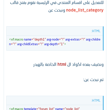
للتعديل على اقسام المنتدى في الرئيسية نقوم بفتح قالب
node_list_category
ونبحث عن
HTML:
<
xf:
macro
name
=
"
depth1
"
arg-node
=
"
!
"
arg-extras
=
"
!
"
arg-childre
n
=
"
!
"
arg-childExtras
=
"
!
"
arg-depth
=
"
1
"
>
ونضيف بعده اكواد ال
html
الخاصة بالهيدر
ثم نبحث عن:
HTML:
<
xf:
macro
template
=
"
forum_list
"
name
=
"
node_list
"