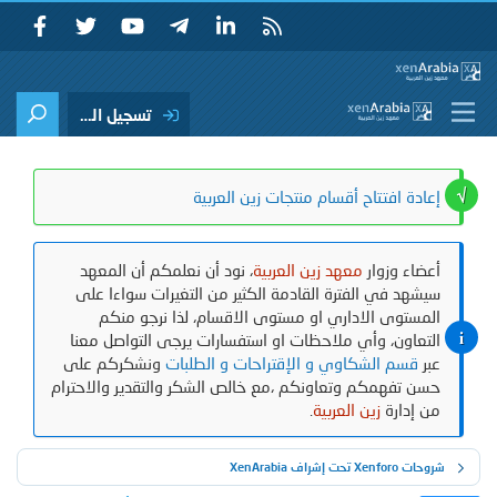
تسجيل الدخول
إعادة افتتاح أقسام منتجات زين العربية
أعضاء وزوار
معهد زين العربية
، نود أن نعلمكم أن المعهد
سيشهد في الفترة القادمة الكثير من التغيرات سواءا على
المستوى الاداري او مستوى الاقسام، لذا نرجو منكم
التعاون، وأي ملاحظات او استفسارات يرجى التواصل معنا
عبر
قسم الشكاوي و الإقتراحات و الطلبات
ونشكركم على
حسن تفهمكم وتعاونكم ،مع خالص الشكر والتقدير والاحترام
من إدارة
زين العربية
.
شروحات Xenforo تحت إشراف XenArabia