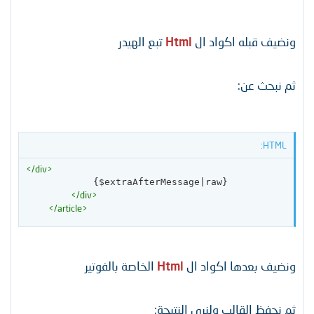
ونضيف قبله اكواد ال
Html
تبع الهيدر
ثم نبحث عن:
HTML:
</
div
>
            {$extraAfterMessage|raw}

</
div
>
</
article
>
ونضيف بعدها اكواد ال
Html
الخاصة بالفوتير
ثم نحفظ القالب ولنرى النتيجة: