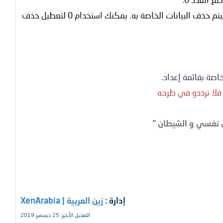
. من خلاله يمكن تحديد مدة الاحتفاظ بسجل وكيل الروابط و الصور فبمجرد مضي المدة المحددة سيتم حذف البيانات الخاصة به. يمكنك استخدام 0 لتعطيل حذف
فلا ترددو في طرحه
 نفسي و الشيطان
"
إدارة :
زين العربية | XenArabia
التعديل الأخير:
25 ديسمبر 2019