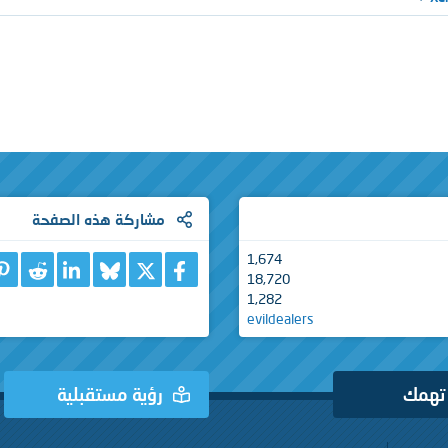
مشاركة هذه الصفحة
1,674
X
فيسبوك
Bluesky
eddit
nkedIn
18,720
1,282
evildealers
 تهمك
رؤية مستقبلية