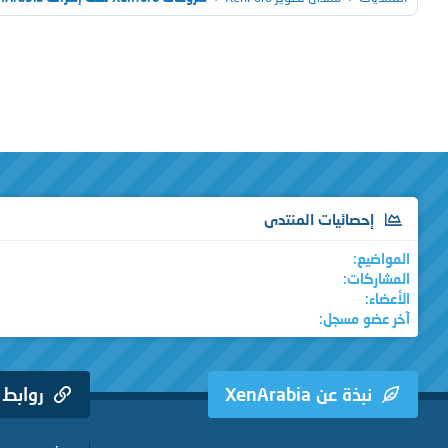
إحصائيات المنتدى
المواضيع
المشاركات
الأعضاء
آخر عضو مسجل
نبذة عن XenArabia
روابط