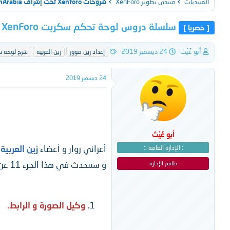
المنتديات
منتدى تطوير XenForo
شروحات Xenforo تحت إشراف XenArabia
سلسلة دروس لوحة تحكم سكربت XenForo : الدرس 12 : قائمة إعداد : شرح الخيارات الجزء 11
[ حصريا ]
ب
ت
ا
أبو غَيْث
24 ديسمبر 2019
إعداد زين فوور
زين العربية
شرح لوحة تك
ا
ا
ل
د
ر
و
24 ديسمبر 2019
ئ
ي
س
ا
خ
و
ل
ا
م
م
ل
و
ب
ض
د
و
ء
أبو غَيْث
ع
أعزائي زوار و أعضاء
زين العربية
ا
:: الإدارة العامة ::
و سنتحدث في هذا الجزء 11 عن
طاقم الإدارة
وكيل الصورة و الرابط.