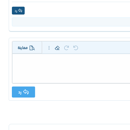
رد
معاينة
تراجع
إعادة
إزالة التنسيق
خيارات إضافية…
رد