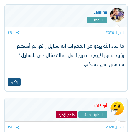
ت
ف
ا
Lamine
ع
:: الأعضاء ::
ل
ا
ت
1 أبريل 2020
#3
:
ما شاء الله يبدو من المميزات أنه ستايل رائع، لم أستطع
رؤية الصور لايوجد تصريح! هل هناك مثال حي للستايل؟
موفقين في عملكم.
رد
أبو غَيْث
:: الإدارة العامة ::
طاقم الإدارة
1 أبريل 2020
#4