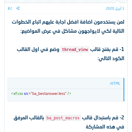
ت
1 أبريل 2020
#2
:
لمن يستخدمون
اضافة افضل اجابة عليهم اتباع الخطوات
التالية لكي لايواجهون مشاكل في عرض المواضيع:
1- قم بفتح قالب
وضع في اول القالب
thread_view
الكود التالي:
HTML:
<
xf:
css
src
=
"
ba_bestanswer.less
"
/>
2- قم باستبدال قالب
بالقالب المرفق
ba_post_macros
في هذه المشاركة