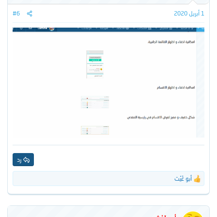
ا
ت
1 أبريل 2020
#6
:
رد
أبو غَيْث
ا
ل
ت
ف
ا