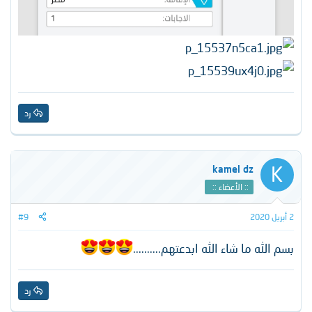
رد
K
kamel dz
:: الأعضاء ::
2 أبريل 2020
#9
بسم الله ما شاء الله ابدعتهم..........
رد