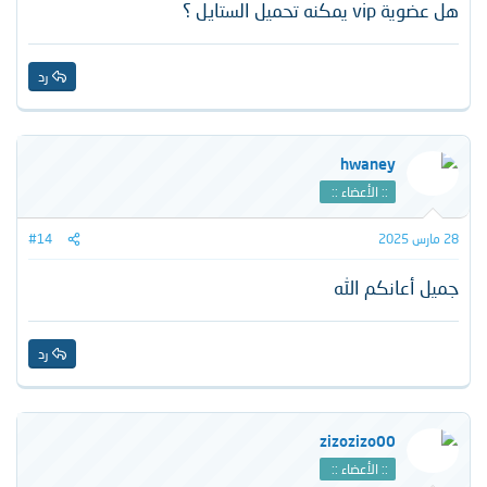
هل عضوية vip يمكنه تحميل الستايل ؟
رد
hwaney
:: الأعضاء ::
28 مارس 2025
#14
جميل أعانكم الله
رد
zizozizo00
:: الأعضاء ::