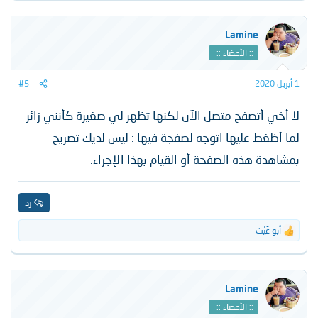
ت
ف
ا
Lamine
ع
:: الأعضاء ::
ل
ا
ت
1 أبريل 2020
#5
:
لا أخي أتصفح متصل الآن لكنها تظهر لي صغيرة كأنني زائر
لما أظغط عليها اتوجه لصفجة فيها : ليس لديك تصريح
بمشاهدة هذه الصفحة أو القيام بهذا الإجراء.
رد
أبو غَيْث
ا
ل
ت
ف
ا
Lamine
ع
:: الأعضاء ::
ل