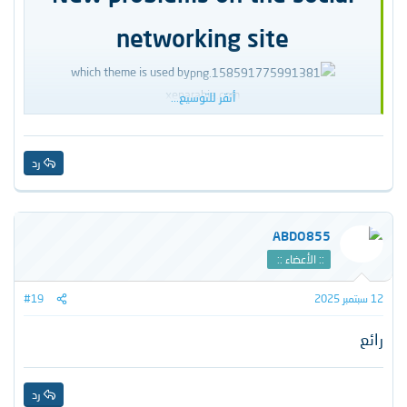
networking site
which theme is used by
xenarabia.com
أنقر للتوسيع...
رد
ABDO855
:: الأعضاء ::
12 سبتمبر 2025
#19
رائع
رد