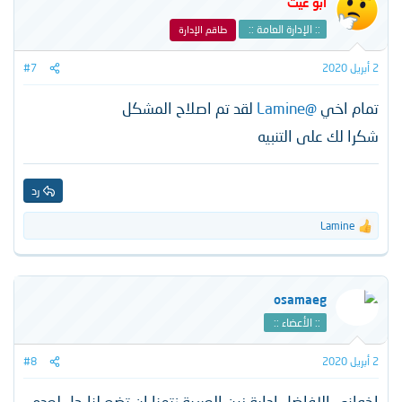
أبو غَيْث
ع
ل
:: الإدارة العامة ::
طاقم الإدارة
ا
ت
2 أبريل 2020
#7
:
تمام اخي
@Lamine
لقد تم اصلاح المشكل
شكرا لك على التنبيه
رد
Lamine
ا
ل
ت
ف
ا
osamaeg
ع
:: الأعضاء ::
ل
ا
ت
2 أبريل 2020
#8
:
اخواني الافاضل ادارة زين العربية نتمنا ان تضع لنا حل لعدم