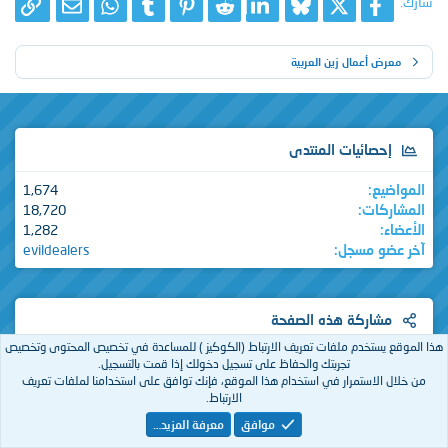
شارك:
X
فيسبوك
Bluesky
LinkedIn
Reddit
Pinterest
Tumblr
WhatsApp
الرا
البريد الإلك
معرض أعمال زين العربية
إحصائيات المنتدى
المواضيع
1,674
المشاركات
18,720
الأعضاء
1,282
آخر عضو مسجل
evildealers
مشاركة هذه الصفحة
هذا الموقع يستخدم ملفات تعريف الارتباط (الكوكيز ) للمساعدة في تخصيص المحتوى وتخصيص
تجربتك والحفاظ على تسجيل دخولك إذا قمت بالتسجيل.
X
فيسبوك
Bluesky
LinkedIn
Reddit
Pinterest
Tumblr
WhatsApp
الرابط
البريد الإلكتروني
من خلال الاستمرار في استخدام هذا الموقع، فإنك توافق على استخدامنا لملفات تعريف
الارتباط.
موافق
معرفة المزيد…