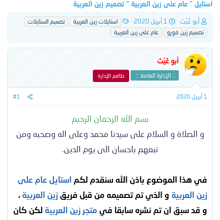
استايل " عام على زين العربية " تصميم زين العربية
ب
ت
ا
أبو غَيْث
1 أبريل 2020
استايلات زين العربية
تصميم الستايلات
ا
ا
ل
تصميم زين فورو
عام على زين العربية
د
ر
و
ئ
ي
س
ا
خ
و
أبو غَيْث
ل
ا
م
م
ل
:: الإدارة العامة ::
طاقم الإدارة
و
ب
ض
د
1 أبريل 2020
#1
و
ء
ع
بسم الله الرحمان الرحيم
و الصلاة و السلام على سيدنا محمد وعلى اله وصحبه ومن
تبعهم باحسان الى يوم الدين.
في هذا الموضوع باذن الله سنقدم لكم
استايل عام على
زين العربية
و الذي تم تصميمه من قبل فريق
زين العربية
،
و قد سبق ان تم نشره سابقا في
متجر زين العربية
لكن كان