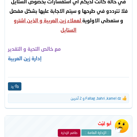
في حالة كانت لديكم اي استفسارات بخصوص الستايل
فلا تترددو في طرحها و سيتم الاجابة عليها بشكل مفصل
و ستعطى الاولوية
لعملاء زين العربية و الذين اشترو
الستايل
مع خالص التحية و التقدير
إدارة زين العربية
رد
kamel dz
,
bahri
,
Fallag
و 2 آخرين
ا
ل
ت
ف
ا
أبو غَيْث
ع
ل
:: الإدارة العامة ::
طاقم الإدارة
ا