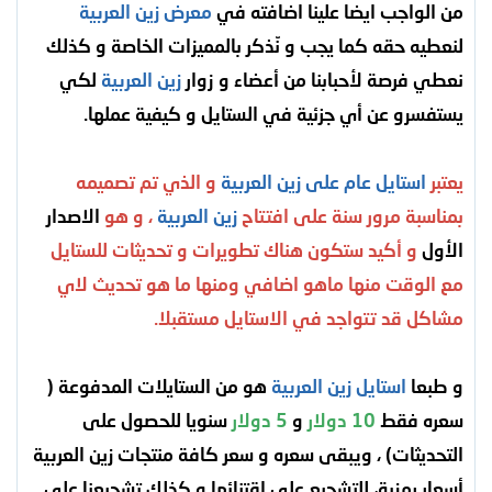
من الواجب ايضا علينا اضافته في
معرض زين العربية
لنعطيه حقه كما يجب و نّذكر بالمميزات الخاصة و كذلك
نعطي فرصة لأحبابنا من أعضاء و زوار
زين العربية
لكي
يستفسرو عن أي جزئية في الستايل و كيفية عملها.
يعتبر
استايل عام على زين العربية
و الذي تم تصميمه
بمناسبة مرور سنة على افتتاح
زين العربية
، و هو
الاصدار
الأول
و أكيد ستكون هناك تطويرات و تحديثات للستايل
مع الوقت منها ماهو اضافي ومنها ما هو تحديث لاي
مشاكل قد تتواجد في الاستايل مستقبلا.
و طبعا
استايل زين العربية
هو من الستايلات المدفوعة (
سعره فقط
10 دولار
و
5 دولار
سنويا للحصول على
التحديثات) ، ويبقى سعره و سعر كافة منتجات زين العربية
أسعار رمزية، للتشجيع على اقتنائها و كذلك تشجيعنا على