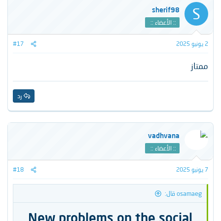
S
sherif98
:: الأعضاء ::
2 يونيو 2025
#17
ممتاز
رد
vadhvana
:: الأعضاء ::
7 يونيو 2025
#18
osamaeg قال:
New problems on the social