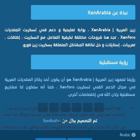
نبذة عن XenArabia
زين العربية | XenArabia ، بوابة تعليمية و دعم فني لسكربت المنتديات
XenForo ، تجد هنا شروحات مختلفة لكيفية التعامل مع السكربت ، إضافات ،
تعريبات ، إستايلات و حل لكافة المشاكل المتعلقة بسكربت زين فورو.
رؤية مستقبلية
رؤيتنا لمعهد زين العربية | XenArabia هو أن يكون أحد ركائز المنتديات العربية
في مجال الدعم الفني لسكربت Xenforo ، كما أنه ستكون لنا مشاريع
مستقبلية بإذن الله في إختصاصات آخرى.
هذا الموقع يستخدم ملفات تعريف الارتباط (الكوكيز ) للمساعدة في
تخصيص المحتوى وتخصيص تجربتك والحفاظ على تسجيل دخولك إذا قمت
تم التصميم بكل
من
بالتسجيل.
XenArabia
من خلال الاستمرار في استخدام هذا الموقع، فإنك توافق على استخدامنا
لملفات تعريف الارتباط.
Arabic