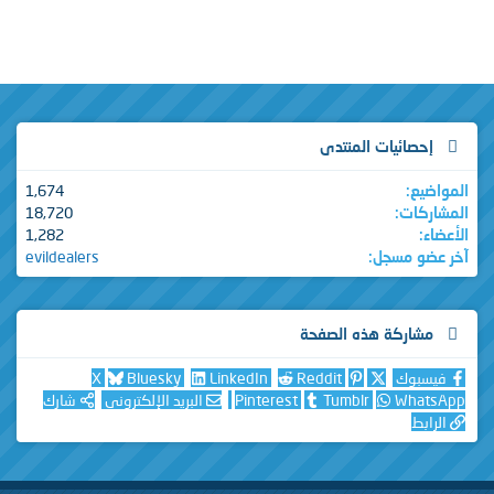
إحصائيات المنتدى
المواضيع
1,674
المشاركات
18,720
الأعضاء
1,282
آخر عضو مسجل
evildealers
مشاركة هذه الصفحة
فيسبوك
Reddit
LinkedIn
Bluesky
X
WhatsApp
Tumblr
Pinterest
البريد الإلكتروني
شارك
الرابط