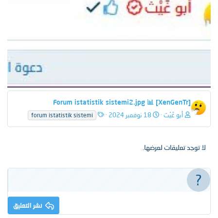
ا
ل
[XenGenTr] 📊 Forum istatistik sistemi2.jpg
ت
ا
أبو غَيْث
18 نوفمبر 2024
forum istatistik sistemi
ا
ل
ل
و
ي
س
لا توجد تعليقات لعرضها.
و
م
نشر التعليق