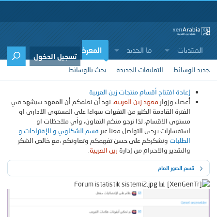
المنتديات
ما الجديد
المعرض
المنتجات
تسجيل الدخول
جديد الوسائط
التعليقات الجديدة
بحث بالوسائط
إعادة افتتاح أقسام منتجات زين العربية
أعضاء وزوار
معهد زين العربية
، نود أن نعلمكم أن المعهد سيشهد في
الفترة القادمة الكثير من التغيرات سواءا على المستوى الاداري او
مستوى الاقسام، لذا نرجو منكم التعاون، وأي ملاحظات او
استفسارات يرجى التواصل معنا عبر
قسم الشكاوي و الإقتراحات و
الطلبات
ونشكركم على حسن تفهمكم وتعاونكم ،مع خالص الشكر
والتقدير والاحترام من إدارة
زين العربية
.
قسم الصور العام
ا
ل
ا
ا
س
ل
ل
ا
ت
س