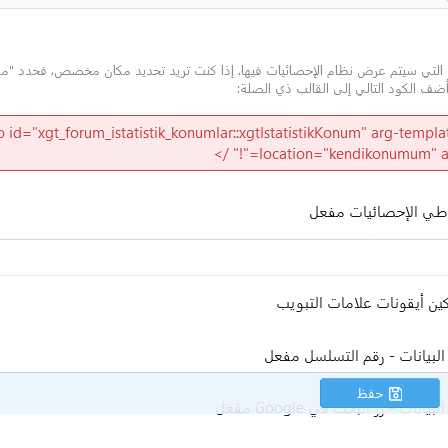
بحث
بحث متقدم…