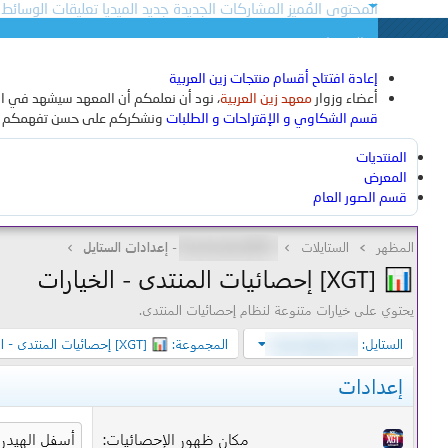
المحتوى المُميز
المشاركات الجديدة
جديد الميديا
تعليقات الوسائط 
المنتجات
جديد الوسائط
التعليقات الجديدة
بحث بالوسائط
إعادة افتتاح أقسام منتجات زين العربية
أعضاء وزوار
معهد زين العربية
، نود أن نعلمكم أن المعهد سيشهد في الف
تسجيل الدخول
تسجيل
ما الجديد
البحث
قسم الشكاوي و الإقتراحات و الطلبات
ونشكركم على حسن تفهمكم وتعا
أحدث المراجعات
البحث عن المنتجات
المنتديات
المعرض
قسم الصور العام
بحث بالعناوين 
بواسطة: