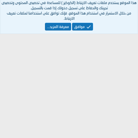
زين العربية | XenArabia ، بوابة تعليمية و دعم فني لسكربت المنتديات
هذا الموقع يستخدم ملفات تعريف الارتباط (الكوكيز ) للمساعدة في تخصيص المحتوى وتخصيص
XenForo ، تجد هنا شروحات مختلفة لكيفية التعامل مع السكربت ، إضافات ،
تجربتك والحفاظ على تسجيل دخولك إذا قمت بالتسجيل.
من خلال الاستمرار في استخدام هذا الموقع، فإنك توافق على استخدامنا لملفات تعريف
تعريبات ، إستايلات و حل لكافة المشاكل المتعلقة بسكربت زين فورو.
الارتباط.
موافق
معرفة المزيد…
رؤية مستقبلية
رؤيتنا لمعهد زين العربية | XenArabia هو أن يكون أحد ركائز المنتديات العربية
في مجال الدعم الفني لسكربت Xenforo ، كما أنه ستكون لنا مشاريع
مستقبلية بإذن الله في إختصاصات آخرى.
تم التصميم بكل
من
XenArabia
Arabic
إتصل بنا
الشروط والقوانين
سياسة الخصوصية
مساعدة
R
S
S