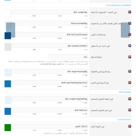
ا
ا
ل
ل
س
ت
ا
ا
ب
ل
ق
ي