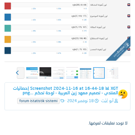
ا
ل
ت
Screenshot 2024-11-16 at 16-44-18 📊 XGT إحصائيات
ا
المنتدى - تصميم معهد زين العربية - لوحة تحكم ...png
ل
ي
ا
أبو غَيْث
18 نوفمبر 2024
forum istatistik sistemi
ل
و
س
و
لا توجد تعليقات لعرضها.
م