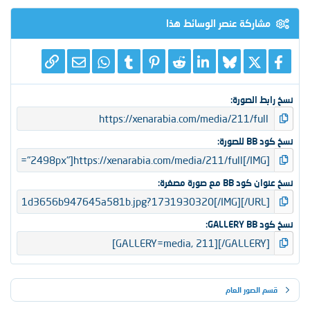
ن
ج
مشاركة عنصر الوسائط هذا
و
م
X
فيسبوك
Bluesky
LinkedIn
Reddit
Pinterest
Tumblr
WhatsApp
الرابط
البريد الإلكتروني
نسخ رابط الصورة
نسخ كود BB للصورة
نسخ عنوان كود BB مع صورة مصغرة
نسخ كود GALLERY BB
قسم الصور العام