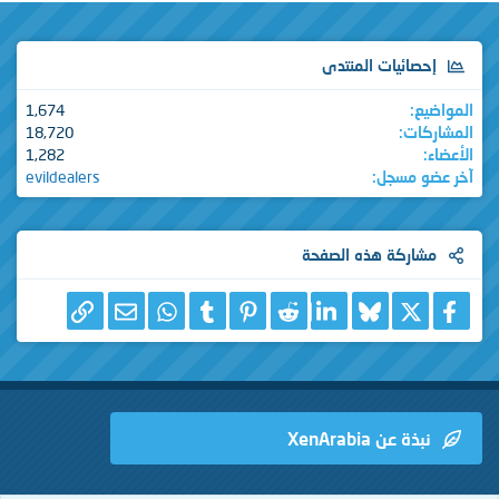
إحصائيات المنتدى
المواضيع
1,674
المشاركات
18,720
الأعضاء
1,282
آخر عضو مسجل
evildealers
مشاركة هذه الصفحة
X
فيسبوك
Bluesky
LinkedIn
Reddit
Pinterest
Tumblr
WhatsApp
الرابط
البريد الإلكتروني
نبذة عن XenArabia